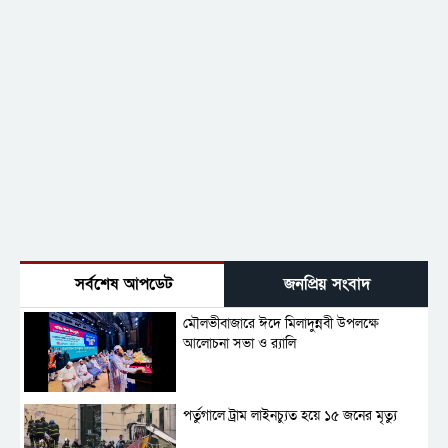
সর্বশেষ আপডেট
জনপ্রিয় সংবাদ
মৌলভীবাজারে ঈদে মিলাদুন্নবী উপলক্ষে
আলোচনা সভা ও র‍্যালি
পর্তুগালে ট্রাম লাইনচ্যুত হয়ে ১৫ জনের মৃত্যু