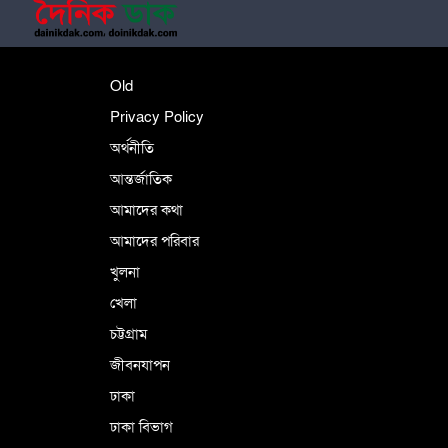
শহীদে বালাকোট সম্মেলন: বাংলাদেশ হবে
Old
ইসলামী চিন্তা-চেতনা ও মূল্যবোধের
Privacy Policy
অর্থনীতি
আন্তর্জাতিক
পর্তুগালে নথি জালিয়াতির অভিযোগে দুই
বাংলাদেশী গ্রেপ্তার
আমাদের কথা
আমাদের পরিবার
খুলনা
ভূরাজনৈতিক ও কৌশলগত কারণে তাৎপর্যপূর্ণ
খেলা
সফর
চট্টগ্রাম
জীবনযাপন
কারামুক্ত হলেন তৃণমূল বিএনপির চেয়ারপারসন
ঢাকা
শমসের মবিন চৌধুরী
ঢাকা বিভাগ