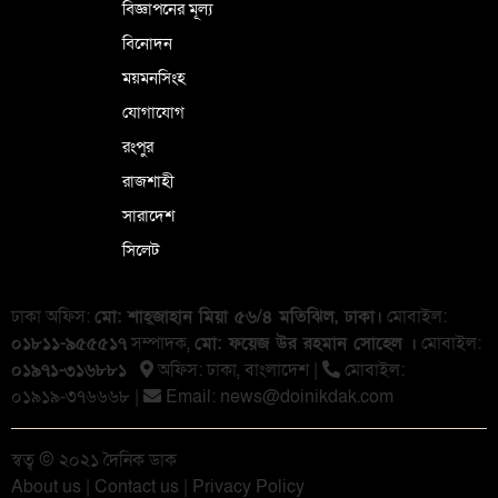
বিজ্ঞাপনের মূল্য
বিনোদন
ময়মনসিংহ
যোগাযোগ
রংপুর
রাজশাহী
সারাদেশ
সিলেট
ঢাকা অফিস:
মো: শাহ্জাহান মিয়া ৫৬/৪ মতিঝিল, ঢাকা।
মোবাইল:
০১৮১১-৯৫৫৫১৭
সম্পাদক,
মো: ফয়েজ উর রহমান সোহেল ।
মোবাইল:
০১৯৭১-৩১৬৮৮১
অফিস: ঢাকা, বাংলা‌দেশ |
মোবাইল:
০১৯১৯-৩৭৬৬৬৮ |
Email:
news@doinikdak.com
স্বত্ব © ২০২১ দৈনিক ডাক
About us
|
Contact us
|
Privacy Policy