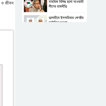
সাময়িক নিষিদ্ধ হলো আওয়ামী
া ও জীবন
লীগের রাজনীতি
‎তালামীযে ইসলামিয়ার কেন্দ্রীয়
কাউন্সিল সম্পন্ন
শহীদে বালাকোট সম্মেলন:
বাংলাদেশ হবে ইসলামী চিন্তা-
চেতনা ও মূল্যবোধের
পর্তুগালে নথি জালিয়াতির
অভিযোগে দুই বাংলাদেশী
গ্রেপ্তার
ভূরাজনৈতিক ও কৌশলগত
কারণে তাৎপর্যপূর্ণ সফর
কারামুক্ত হলেন তৃণমূল
বিএনপির চেয়ারপারসন
শমসের মবিন চৌধুরী