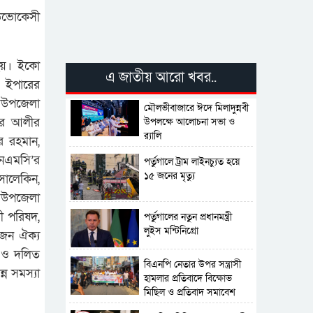
াডভোকেসী
 হয়। ইকো
এ জাতীয় আরো খবর..
 ইপারের
র উপজেলা
মৌলভীবাজারে ঈদে মিলাদুন্নবী
সুর আলীর
উপলক্ষে আলোচনা সভা ও
র‍্যালি
ুর রহমান,
এনএমসি’র
পর্তুগালে ট্রাম লাইনচ্যুত হয়ে
১৫ জনের মৃত্যু
 সালেকিন,
র উপজেলা
ী পরিষদ,
পর্তুগালের নতুন প্রধানমন্ত্রী
লুইস মন্টিনিগ্রো
িজন ঐক্য
ী ও দলিত
বিএনপি নেতার উপর সন্ত্রাসী
ন সমস্যা
হামলার প্রতিবাদে বিক্ষোভ
মিছিল ও প্রতিবাদ সমাবেশ