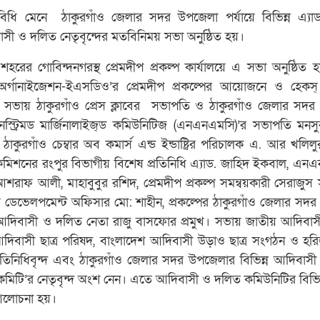
স্থ্যবিধি মেনে ঠাকুরগাঁও জেলার সদর উপজেলা পর্যায়ে বিভিন্ন এ্য
াসী ও দলিত নেতৃবৃন্দের মতবিনিময় সভা অনুষ্ঠিত হয়।
রের গোবিন্দনগরস্থ প্রেমদীপ প্রকল্প কার্যালয়ে এ সভা অনুষ্ঠিত
অর্গানাইজেশন-ইএসডিও’র প্রেমদীপ প্রকল্পের আয়োজনে ও হেকস্
সভায় ঠাকুরগাঁও প্রেস ক্লাবের সভাপতি ও ঠাকুরগাঁও জেলার সদ
স্ট্রিমড মার্জিনালাইজ্ড কমিউনিটিজ (এনএনএমসি)’র সভাপতি মন
 ঠাকুরগাঁও চেম্বার অব কমার্স এন্ড ইন্ডাষ্ট্রির পরিচালক এ. আর খলিল
কমিশনের রংপুর বিভাগীয় বিশেষ প্রতিনিধি এ্যাড. জাহিদ ইকবাল, এন
ায়, আশরাফ আলী, মাহাবুবুর রশিদ, প্রেমদীপ প্রকল্প সমন্বয়কারী সেরাজুস
্যুথ ডেভেলপমেন্ট অফিসার মো: শাহীন, প্রকল্পের ঠাকুরগাঁও জেলার সদ
 আদিবাসী ও দলিত নেতা রাজু বাসফোর প্রমুখ। সভায় জাতীয় আদিবাস
আদিবাসী ছাত্র পরিষদ, বাংলাদেশ আদিবাসী উড়াও ছাত্র সংগঠন ও হর
রতিনিধিবৃন্দ এবং ঠাকুরগাঁও জেলার সদর উপজেলার বিভিন্ন আদিবাস
 কমিটি’র নেতৃবৃন্দ অংশ নেন। এতে আদিবাসী ও দলিত কমিউনিটির বিভিন্
আলোচনা হয়।