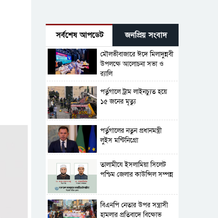
সর্বশেষ আপডেট
জনপ্রিয় সংবাদ
মৌলভীবাজারে ঈদে মিলাদুন্নবী
উপলক্ষে আলোচনা সভা ও
র‍্যালি
পর্তুগালে ট্রাম লাইনচ্যুত হয়ে
১৫ জনের মৃত্যু
পর্তুগালের নতুন প্রধানমন্ত্রী
লুইস মন্টিনিগ্রো
‎তালামীযে ইসলামিয়া সিলেট
পশ্চিম জেলার কাউন্সিল সম্পন্ন
বিএনপি নেতার উপর সন্ত্রাসী
হামলার প্রতিবাদে বিক্ষোভ