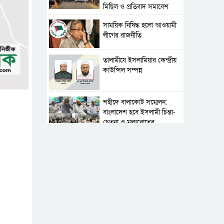
মিছিল ও প্রতিবাদ সমাবেশ
সাময়িক নিষিদ্ধ হলো আওয়ামী
লীগের রাজনীতি
‎তালামীযে ইসলামিয়ার কেন্দ্রীয়
কাউন্সিল সম্পন্ন
শহীদে বালাকোট সম্মেলন:
বাংলাদেশ হবে ইসলামী চিন্তা-
চেতনা ও মূল্যবোধের
পর্তুগালে নথি জালিয়াতির
অভিযোগে দুই বাংলাদেশী
গ্রেপ্তার
সার্বভৌমত্ব-স্বাধীনতা অক্ষুণ্ন
রাখতে সবসময় প্রস্তুত
সেনাবাহিনী