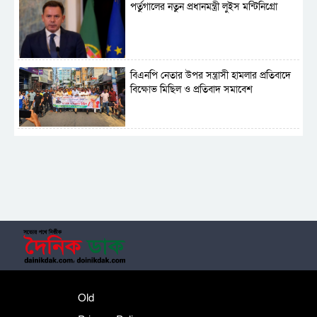
পর্তুগালের নতুন প্রধানমন্ত্রী লুইস মন্টিনিগ্রো
বিএনপি নেতার উপর সন্ত্রাসী হামলার প্রতিবাদে
বিক্ষোভ মিছিল ও প্রতিবাদ সমাবেশ
সাময়িক নিষিদ্ধ হলো আওয়ামী লীগের রাজনীতি
‎তালামীযে ইসলামিয়ার কেন্দ্রীয় কাউন্সিল সম্পন্ন
শহীদে বালাকোট সম্মেলন: বাংলাদেশ হবে
Old
ইসলামী চিন্তা-চেতনা ও মূল্যবোধের