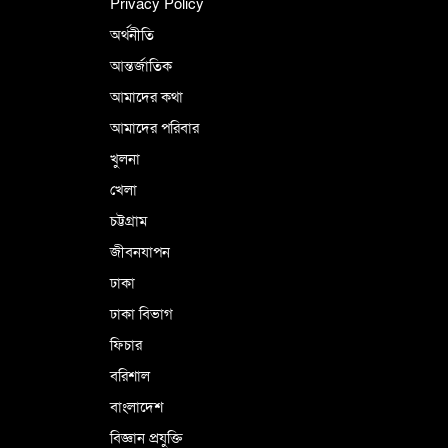
Privacy Policy
অর্থনীতি
আন্তর্জাতিক
পর্তুগালে নথি জালিয়াতির অভিযোগে দুই
বাংলাদেশী গ্রেপ্তার
আমাদের কথা
আমাদের পরিবার
খুলনা
ভূরাজনৈতিক ও কৌশলগত কারণে তাৎপর্যপূর্ণ
খেলা
সফর
চট্টগ্রাম
জীবনযাপন
কারামুক্ত হলেন তৃণমূল বিএনপির চেয়ারপারসন
ঢাকা
শমসের মবিন চৌধুরী
ঢাকা বিভাগ
ফিচার
বরিশাল
বাংলাদেশ
বিজ্ঞান প্রযুক্তি