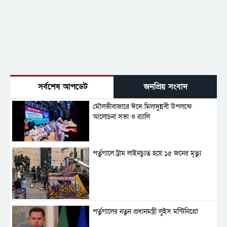
সর্বশেষ আপডেট
জনপ্রিয় সংবাদ
মৌলভীবাজারে ঈদে মিলাদুন্নবী উপলক্ষে
আলোচনা সভা ও র‍্যালি
পর্তুগালে ট্রাম লাইনচ্যুত হয়ে ১৫ জনের মৃত্যু
পর্তুগালের নতুন প্রধানমন্ত্রী লুইস মন্টিনিগ্রো