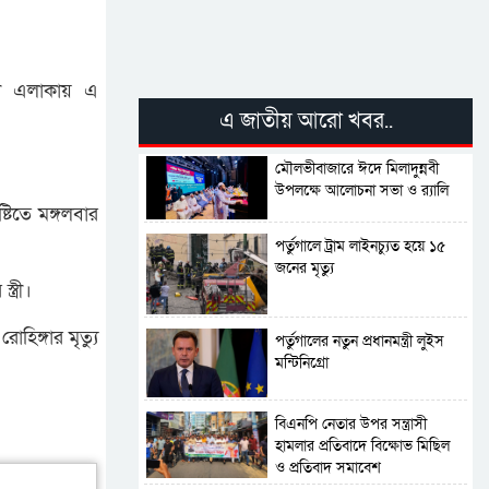
ড়া এলাকায় এ
এ জাতীয় আরো খবর..
মৌলভীবাজারে ঈদে মিলাদুন্নবী
উপলক্ষে আলোচনা সভা ও র‍্যালি
টিতে মঙ্গলবার
পর্তুগালে ট্রাম লাইনচ্যুত হয়ে ১৫
জনের মৃত্যু
্রী।
হিঙ্গার মৃত্যু
পর্তুগালের নতুন প্রধানমন্ত্রী লুইস
মন্টিনিগ্রো
বিএনপি নেতার উপর সন্ত্রাসী
হামলার প্রতিবাদে বিক্ষোভ মিছিল
ও প্রতিবাদ সমাবেশ