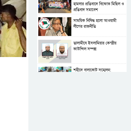
হামলার প্রতিবাদে বিক্ষোভ মিছিল ও
প্রতিবাদ সমাবেশ
সাময়িক নিষিদ্ধ হলো আওয়ামী
লীগের রাজনীতি
‎তালামীযে ইসলামিয়ার কেন্দ্রীয়
কাউন্সিল সম্পন্ন
শহীদে বালাকোট সম্মেলন:
বাংলাদেশ হবে ইসলামী চিন্তা-
চেতনা ও মূল্যবোধের
পর্তুগালে নথি জালিয়াতির
অভিযোগে দুই বাংলাদেশী গ্রেপ্তার
সার্বভৌমত্ব-স্বাধীনতা অক্ষুণ্ন রাখতে
সবসময় প্রস্তুত সেনাবাহিনী