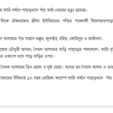
ভারি বর্ষণে পাহাড়ধসে পাঁচ ভাই-বোনের মৃত্যু হয়েছে।
 দিকে টেকনাফের হ্নীলা ইউনিয়নের পশ্চিম পানখালী ভিলেজারপা
 আলমের পাঁচ সন্তান শুক্কুর, জুবাইর, রহিম, কোহিনুর ও জাইনবা।
পারভেজ চৌধুরী জানান, সৈয়দ আলমের বাড়ি পাহাড়ের পাদদেশে। ভারি বৃষ্
ড়ের একাংশ ধসে পড়ে বাড়ির ওপর।
ান সৈয়দ আলমের তিন ছেলে ও দুই মেয়ে। আহত হন সৈয়দ আলম ও তার স্ত
ারের উখিয়ায় ১০ নম্বর রোহিঙ্গা ক্যাম্পে ভারি বর্ষণে পাহাড়ধসে পাঁচ রো