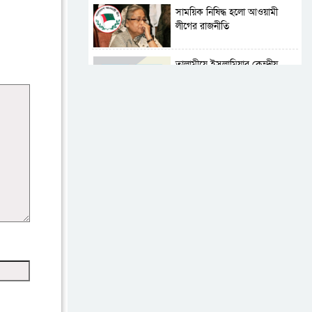
সাময়িক নিষিদ্ধ হলো আওয়ামী
লীগের রাজনীতি
‎তালামীযে ইসলামিয়ার কেন্দ্রীয়
কাউন্সিল সম্পন্ন
শহীদে বালাকোট সম্মেলন:
বাংলাদেশ হবে ইসলামী চিন্তা-
চেতনা ও মূল্যবোধের
পর্তুগালে নথি জালিয়াতির
অভিযোগে দুই বাংলাদেশী গ্রেপ্তার
ভূরাজনৈতিক ও কৌশলগত কারণে
তাৎপর্যপূর্ণ সফর
কারামুক্ত হলেন তৃণমূল বিএনপির
চেয়ারপারসন শমসের মবিন