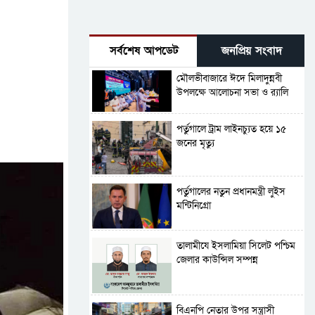
সর্বশেষ আপডেট
জনপ্রিয় সংবাদ
মৌলভীবাজারে ঈদে মিলাদুন্নবী
উপলক্ষে আলোচনা সভা ও র‍্যালি
পর্তুগালে ট্রাম লাইনচ্যুত হয়ে ১৫
জনের মৃত্যু
পর্তুগালের নতুন প্রধানমন্ত্রী লুইস
মন্টিনিগ্রো
‎তালামীযে ইসলামিয়া সিলেট পশ্চিম
জেলার কাউন্সিল সম্পন্ন
বিএনপি নেতার উপর সন্ত্রাসী