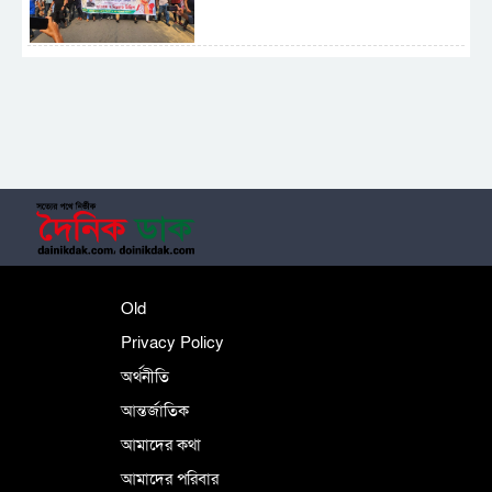
সাময়িক নিষিদ্ধ হলো আওয়ামী লীগের রাজনীতি
‎তালামীযে ইসলামিয়ার কেন্দ্রীয় কাউন্সিল সম্পন্ন
শহীদে বালাকোট সম্মেলন: বাংলাদেশ হবে
Old
ইসলামী চিন্তা-চেতনা ও মূল্যবোধের
Privacy Policy
অর্থনীতি
আন্তর্জাতিক
পর্তুগালে নথি জালিয়াতির অভিযোগে দুই
বাংলাদেশী গ্রেপ্তার
আমাদের কথা
আমাদের পরিবার