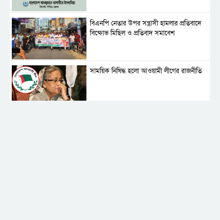
বিএনপি নেতার উপর সন্ত্রাসী হামলার প্রতিবাদে
বিক্ষোভ মিছিল ও প্রতিবাদ সমাবেশ
সাময়িক নিষিদ্ধ হলো আওয়ামী লীগের রাজনীতি
‎তালামীযে ইসলামিয়ার কেন্দ্রীয় কাউন্সিল সম্পন্ন
শহীদে বালাকোট সম্মেলন: বাংলাদেশ হবে
ইসলামী চিন্তা-চেতনা ও মূল্যবোধের