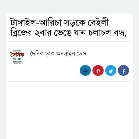
টাঙ্গাইল-আরিচা সড়কে বেইলী
ব্রিজের ২বার ভেঙে যান চলাচল বন্ধ,
দৈনিক ডাক অনলাইন ডেস্ক