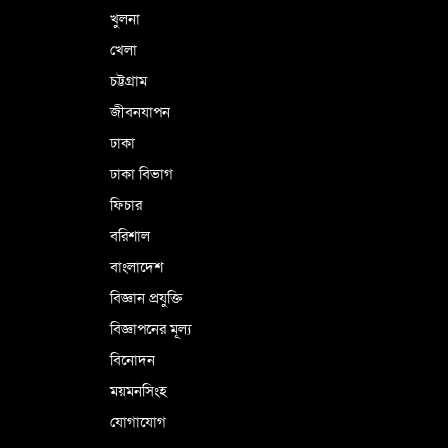
খুলনা
ভূরাজনৈতিক ও কৌশলগত কারণে তাৎপর্যপূর্ণ
খেলা
সফর
চট্টগ্রাম
জীবনযাপন
কারামুক্ত হলেন তৃণমূল বিএনপির চেয়ারপারসন
ঢাকা
শমসের মবিন চৌধুরী
ঢাকা বিভাগ
ফিচার
বরিশাল
বাংলাদেশ
বিজ্ঞান প্রযুক্তি
বিজ্ঞাপনের মূল্য
বিনোদন
ময়মনসিংহ
যোগাযোগ