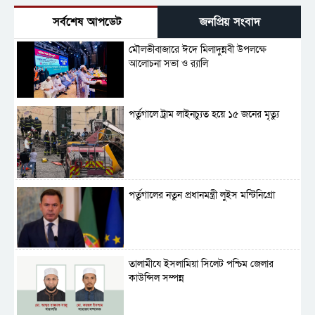
সর্বশেষ আপডেট
জনপ্রিয় সংবাদ
মৌলভীবাজারে ঈদে মিলাদুন্নবী উপলক্ষে
আলোচনা সভা ও র‍্যালি
পর্তুগালে ট্রাম লাইনচ্যুত হয়ে ১৫ জনের মৃত্যু
পর্তুগালের নতুন প্রধানমন্ত্রী লুইস মন্টিনিগ্রো
‎তালামীযে ইসলামিয়া সিলেট পশ্চিম জেলার
কাউন্সিল সম্পন্ন