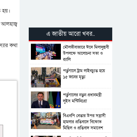
 হয়।
 আলহাজ্ব
এ জাতীয় আরো খবর..
্যার কথা
মৌলভীবাজারে ঈদে মিলাদুন্নবী
উপলক্ষে আলোচনা সভা ও
র‍্যালি
পর্তুগালে ট্রাম লাইনচ্যুত হয়ে
১৫ জনের মৃত্যু
পর্তুগালের নতুন প্রধানমন্ত্রী
লুইস মন্টিনিগ্রো
বিএনপি নেতার উপর সন্ত্রাসী
হামলার প্রতিবাদে বিক্ষোভ
মিছিল ও প্রতিবাদ সমাবেশ