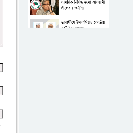
সাময়িক নিষিদ্ধ হলো আওয়ামী
লীগের রাজনীতি
‎তালামীযে ইসলামিয়ার কেন্দ্রীয়
কাউন্সিল সম্পন্ন
শহীদে বালাকোট সম্মেলন:
বাংলাদেশ হবে ইসলামী চিন্তা-
চেতনা ও মূল্যবোধের
পর্তুগালে নথি জালিয়াতির
অভিযোগে দুই বাংলাদেশী
গ্রেপ্তার
ভূরাজনৈতিক ও কৌশলগত
কারণে তাৎপর্যপূর্ণ সফর
কারামুক্ত হলেন তৃণমূল
বিএনপির চেয়ারপারসন
শমসের মবিন চৌধুরী
.