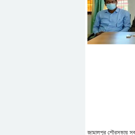
জামালপুর পৌরসভায় সকল 