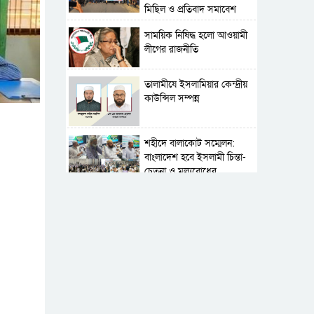
মিছিল ও প্রতিবাদ সমাবেশ
সাময়িক নিষিদ্ধ হলো আওয়ামী
লীগের রাজনীতি
‎তালামীযে ইসলামিয়ার কেন্দ্রীয়
কাউন্সিল সম্পন্ন
শহীদে বালাকোট সম্মেলন:
বাংলাদেশ হবে ইসলামী চিন্তা-
চেতনা ও মূল্যবোধের
পর্তুগালে নথি জালিয়াতির
অভিযোগে দুই বাংলাদেশী
গ্রেপ্তার
সার্বভৌমত্ব-স্বাধীনতা অক্ষুণ্ন
রাখতে সবসময় প্রস্তুত
সেনাবাহিনী