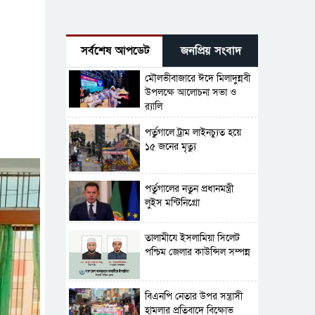
সর্বশেষ আপডেট
জনপ্রিয় সংবাদ
মৌলভীবাজারে ঈদে মিলাদুন্নবী
উপলক্ষে আলোচনা সভা ও
র‍্যালি
পর্তুগালে ট্রাম লাইনচ্যুত হয়ে
১৫ জনের মৃত্যু
পর্তুগালের নতুন প্রধানমন্ত্রী
লুইস মন্টিনিগ্রো
‎তালামীযে ইসলামিয়া সিলেট
পশ্চিম জেলার কাউন্সিল সম্পন্ন
বিএনপি নেতার উপর সন্ত্রাসী
হামলার প্রতিবাদে বিক্ষোভ