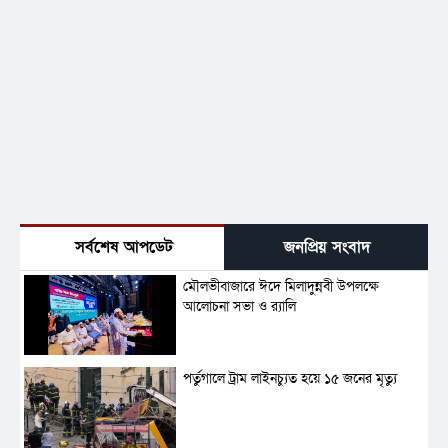
সর্বশেষ আপডেট
জনপ্রিয় সংবাদ
মৌলভীবাজারে ঈদে মিলাদুন্নবী উপলক্ষে
আলোচনা সভা ও র‍্যালি
পর্তুগালে ট্রাম লাইনচ্যুত হয়ে ১৫ জনের মৃত্যু