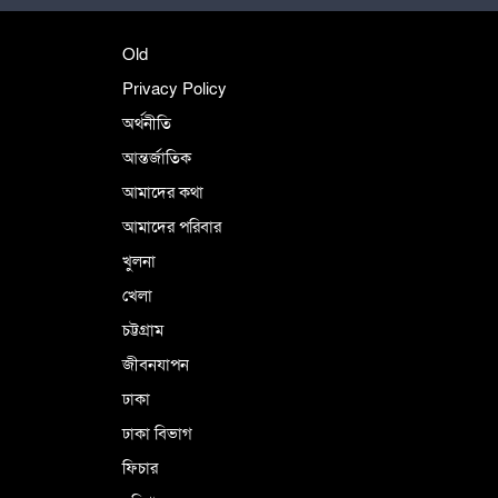
শহীদে বালাকোট সম্মেলন: বাংলাদেশ হবে
Old
ইসলামী চিন্তা-চেতনা ও মূল্যবোধের
Privacy Policy
অর্থনীতি
আন্তর্জাতিক
পর্তুগালে নথি জালিয়াতির অভিযোগে দুই
বাংলাদেশী গ্রেপ্তার
আমাদের কথা
আমাদের পরিবার
খুলনা
ভূরাজনৈতিক ও কৌশলগত কারণে তাৎপর্যপূর্ণ
খেলা
সফর
চট্টগ্রাম
জীবনযাপন
কারামুক্ত হলেন তৃণমূল বিএনপির চেয়ারপারসন
ঢাকা
শমসের মবিন চৌধুরী
ঢাকা বিভাগ
ফিচার