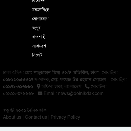
বিনোদন
ময়মনসিংহ
যোগাযোগ
রংপুর
রাজশাহী
সারাদেশ
সিলেট
ঢাকা অফিস:
মো: শাহ্জাহান মিয়া ৫৬/৪ মতিঝিল, ঢাকা।
মোবাইল:
০১৮১১-৯৫৫৫১৭
সম্পাদক,
মো: ফয়েজ উর রহমান সোহেল ।
মোবাইল:
০১৯৭১-৩১৬৮৮১
অফিস: ঢাকা, বাংলা‌দেশ |
মোবাইল:
০১৯১৯-৩৭৬৬৬৮ |
Email:
news@doinikdak.com
স্বত্ব © ২০২১ দৈনিক ডাক
About us
|
Contact us
|
Privacy Policy