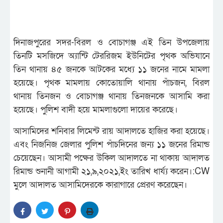
দিনাজপুরের সদর-বিরল ও বোচাগঞ্জ এই তিন উপজেলায়
তিনটি মসজিদে অ্যান্টি টেররিজম ইউনিটের পৃথক অভিযানে
তিন থানায় ৪৫ জনকে আটকের মধ্যে ১১ জনের নামে মামলা
হয়েছে। পৃথক মামলায় কোতোয়ালি থানায় পাঁচজন, বিরল
থানায় তিনজন ও বোচাগঞ্জ থানায় তিনজনকে আসামি করা
হয়েছে। পুলিশ বাদী হয়ে মামলাগুলো দায়ের করেছে।
আসামিদের শনিবার লিমেন্ট রায় আদালতে হাজির করা হয়েছে।
এবং নিজনিজ জেলার পুলিশ পাঁচদিনের জন্য ১১ জনের রিমান্ড
চেয়েছেন। আসামী পক্ষের উকিল আদালতে না থাকায় আদালত
রিমান্ড শুনানী আগামী ২১,৯,২০২১,ইং তারিখ ধ‍ার্য‍্য করেন।:CW
মুলে আদালত আসামিদেরকে কারাগারে প্রেরণ করেছেন।