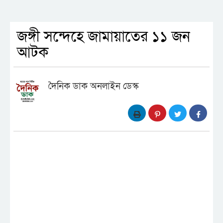
জঙ্গী সন্দেহে জামায়াতের ১১ জন
আটক
দৈনিক ডাক অনলাইন ডেস্ক