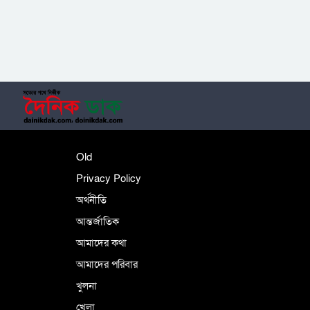
সাময়িক নিষিদ্ধ হলো আওয়ামী লীগের রাজনীতি
‎তালামীযে ইসলামিয়ার কেন্দ্রীয় কাউন্সিল সম্পন্ন
শহীদে বালাকোট সম্মেলন: বাংলাদেশ হবে
Old
ইসলামী চিন্তা-চেতনা ও মূল্যবোধের
Privacy Policy
অর্থনীতি
আন্তর্জাতিক
পর্তুগালে নথি জালিয়াতির অভিযোগে দুই
বাংলাদেশী গ্রেপ্তার
আমাদের কথা
আমাদের পরিবার
খুলনা
ভূরাজনৈতিক ও কৌশলগত কারণে তাৎপর্যপূর্ণ
খেলা