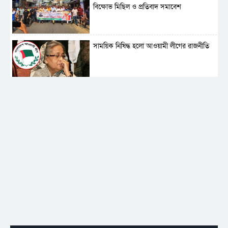
বিক্ষোভ মিছিল ও প্রতিবাদ সমাবেশ
সাময়িক নিষিদ্ধ হলো আওয়ামী লীগের রাজনীতি
‎তালামীযে ইসলামিয়ার কেন্দ্রীয় কাউন্সিল সম্পন্ন
শহীদে বালাকোট সম্মেলন: বাংলাদেশ হবে
ইসলামী চিন্তা-চেতনা ও মূল্যবোধের
পর্তুগালে নথি জালিয়াতির অভিযোগে দুই
বাংলাদেশী গ্রেপ্তার