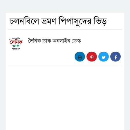
চলনবিলে ভ্রমণ পিপাসুদের ভিড়
দৈনিক ডাক অনলাইন ডেস্ক