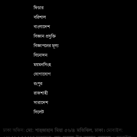
ফিচার
বরিশাল
বাংলাদেশ
বিজ্ঞান প্রযুক্তি
বিজ্ঞাপনের মূল্য
বিনোদন
ময়মনসিংহ
যোগাযোগ
রংপুর
রাজশাহী
সারাদেশ
সিলেট
ঢাকা অফিস:
মো: শাহ্জাহান মিয়া ৫৬/৪ মতিঝিল, ঢাকা।
মোবাইল: