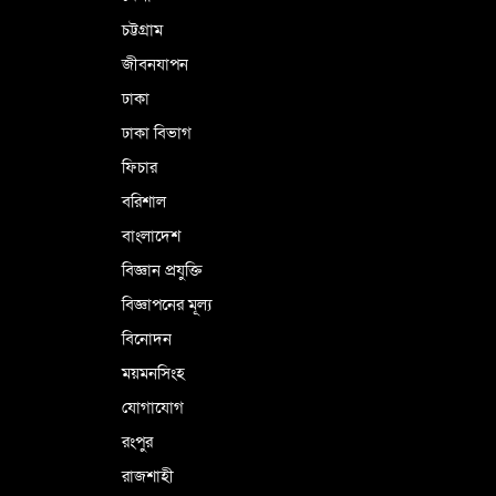
সফর
চট্টগ্রাম
জীবনযাপন
কারামুক্ত হলেন তৃণমূল বিএনপির চেয়ারপারসন
ঢাকা
শমসের মবিন চৌধুরী
ঢাকা বিভাগ
ফিচার
বরিশাল
বাংলাদেশ
বিজ্ঞান প্রযুক্তি
বিজ্ঞাপনের মূল্য
বিনোদন
ময়মনসিংহ
যোগাযোগ
রংপুর
রাজশাহী