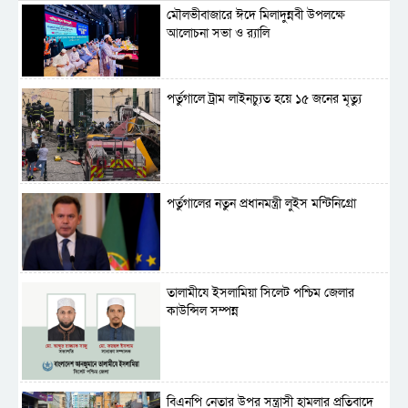
মৌলভীবাজারে ঈদে মিলাদুন্নবী উপলক্ষে
আলোচনা সভা ও র‍্যালি
পর্তুগালে ট্রাম লাইনচ্যুত হয়ে ১৫ জনের মৃত্যু
পর্তুগালের নতুন প্রধানমন্ত্রী লুইস মন্টিনিগ্রো
‎তালামীযে ইসলামিয়া সিলেট পশ্চিম জেলার
কাউন্সিল সম্পন্ন
বিএনপি নেতার উপর সন্ত্রাসী হামলার প্রতিবাদে