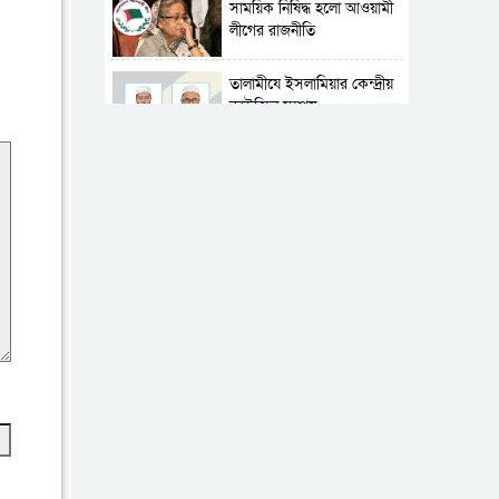
সাময়িক নিষিদ্ধ হলো আওয়ামী
লীগের রাজনীতি
‎তালামীযে ইসলামিয়ার কেন্দ্রীয়
কাউন্সিল সম্পন্ন
শহীদে বালাকোট সম্মেলন:
বাংলাদেশ হবে ইসলামী চিন্তা-
চেতনা ও মূল্যবোধের
পর্তুগালে নথি জালিয়াতির
অভিযোগে দুই বাংলাদেশী
গ্রেপ্তার
ভূরাজনৈতিক ও কৌশলগত
কারণে তাৎপর্যপূর্ণ সফর
কারামুক্ত হলেন তৃণমূল
বিএনপির চেয়ারপারসন
শমসের মবিন চৌধুরী