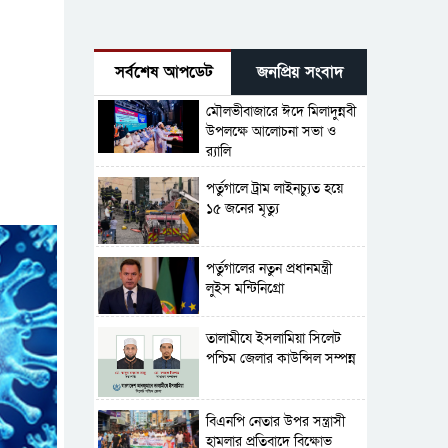
সর্বশেষ আপডেট
জনপ্রিয় সংবাদ
মৌলভীবাজারে ঈদে মিলাদুন্নবী
উপলক্ষে আলোচনা সভা ও
র‍্যালি
পর্তুগালে ট্রাম লাইনচ্যুত হয়ে
১৫ জনের মৃত্যু
পর্তুগালের নতুন প্রধানমন্ত্রী
লুইস মন্টিনিগ্রো
‎তালামীযে ইসলামিয়া সিলেট
পশ্চিম জেলার কাউন্সিল সম্পন্ন
বিএনপি নেতার উপর সন্ত্রাসী
হামলার প্রতিবাদে বিক্ষোভ