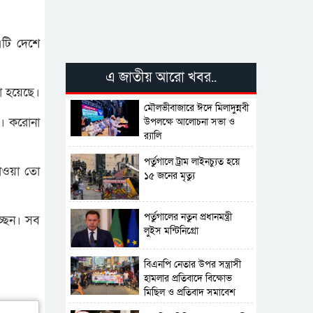
এটি দেশে
এ জাতীয় আরো খবর..
নো হয়েছে।
মৌলভীবাজারে ঈদে মিলাদুন্নবী
া। করোনা
উপলক্ষে আলোচনা সভা ও
র‍্যালি
পর্তুগালে ট্রাম লাইনচ্যুত হয়ে
পাওয়া তো
১৫ জনের মৃত্যু
পর্তুগালের নতুন প্রধানমন্ত্রী
চ্ছেন। সব
লুইস মন্টিনিগ্রো
বিএনপি নেতার উপর সন্ত্রাসী
হামলার প্রতিবাদে বিক্ষোভ
মিছিল ও প্রতিবাদ সমাবেশ