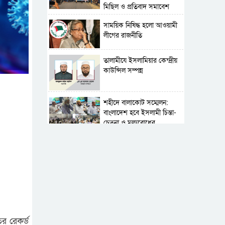
মিছিল ও প্রতিবাদ সমাবেশ
সাময়িক নিষিদ্ধ হলো আওয়ামী
লীগের রাজনীতি
‎তালামীযে ইসলামিয়ার কেন্দ্রীয়
কাউন্সিল সম্পন্ন
শহীদে বালাকোট সম্মেলন:
বাংলাদেশ হবে ইসলামী চিন্তা-
চেতনা ও মূল্যবোধের
পর্তুগালে নথি জালিয়াতির
অভিযোগে দুই বাংলাদেশী
গ্রেপ্তার
সার্বভৌমত্ব-স্বাধীনতা অক্ষুণ্ন
রাখতে সবসময় প্রস্তুত
সেনাবাহিনী
র রেকর্ড