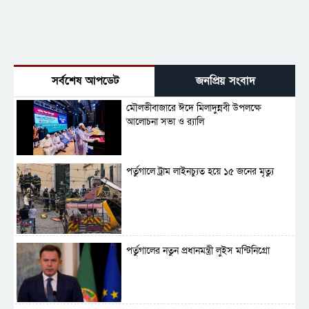
সর্বশেষ আপডেট
জনপ্রিয় সংবাদ
মৌলভীবাজারে ঈদে মিলাদুন্নবী উপলক্ষে
আলোচনা সভা ও র‍্যালি
পর্তুগালে ট্রাম লাইনচ্যুত হয়ে ১৫ জনের মৃত্যু
পর্তুগালের নতুন প্রধানমন্ত্রী লুইস মন্টিনিগ্রো