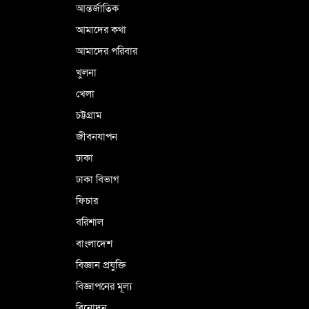
আন্তর্জাতিক
পর্তুগালে নথি জালিয়াতির অভিযোগে দুই
বাংলাদেশী গ্রেপ্তার
আমাদের কথা
আমাদের পরিবার
খুলনা
ভূরাজনৈতিক ও কৌশলগত কারণে তাৎপর্যপূর্ণ
খেলা
সফর
চট্টগ্রাম
জীবনযাপন
কারামুক্ত হলেন তৃণমূল বিএনপির চেয়ারপারসন
ঢাকা
শমসের মবিন চৌধুরী
ঢাকা বিভাগ
ফিচার
বরিশাল
বাংলাদেশ
বিজ্ঞান প্রযুক্তি
বিজ্ঞাপনের মূল্য
বিনোদন