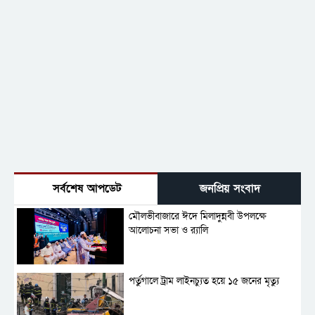
সর্বশেষ আপডেট
জনপ্রিয় সংবাদ
মৌলভীবাজারে ঈদে মিলাদুন্নবী উপলক্ষে
আলোচনা সভা ও র‍্যালি
পর্তুগালে ট্রাম লাইনচ্যুত হয়ে ১৫ জনের মৃত্যু