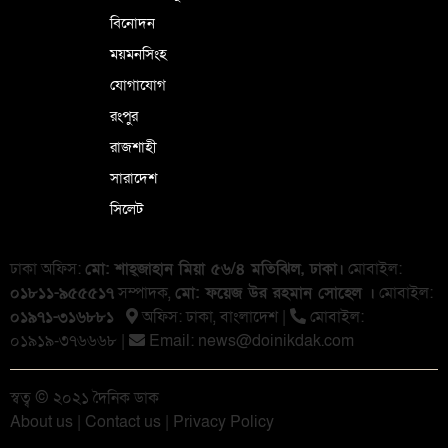
বিনোদন
ময়মনসিংহ
যোগাযোগ
রংপুর
রাজশাহী
সারাদেশ
সিলেট
ঢাকা অফিস:
মো: শাহ্জাহান মিয়া ৫৬/৪ মতিঝিল, ঢাকা।
মোবাইল:
০১৮১১-৯৫৫৫১৭
সম্পাদক,
মো: ফয়েজ উর রহমান সোহেল ।
মোবাইল:
০১৯৭১-৩১৬৮৮১
অফিস: ঢাকা, বাংলা‌দেশ |
মোবাইল:
০১৯১৯-৩৭৬৬৬৮ |
Email:
news@doinikdak.com
স্বত্ব © ২০২১ দৈনিক ডাক
About us
|
Contact us
|
Privacy Policy