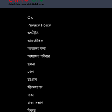
শহীদে বালাকোট সম্মেলন: বাংলাদেশ হবে
Old
ইসলামী চিন্তা-চেতনা ও মূল্যবোধের
Privacy Policy
অর্থনীতি
আন্তর্জাতিক
পর্তুগালে নথি জালিয়াতির অভিযোগে দুই
বাংলাদেশী গ্রেপ্তার
আমাদের কথা
আমাদের পরিবার
খুলনা
ভূরাজনৈতিক ও কৌশলগত কারণে তাৎপর্যপূর্ণ
খেলা
সফর
চট্টগ্রাম
জীবনযাপন
কারামুক্ত হলেন তৃণমূল বিএনপির চেয়ারপারসন
ঢাকা
শমসের মবিন চৌধুরী
ঢাকা বিভাগ
ফিচার