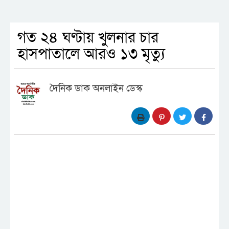
গত ২৪ ঘণ্টায় খুলনার চার
হাসপাতালে আরও ১৩ মৃত্যু
দৈনিক ডাক অনলাইন ডেস্ক