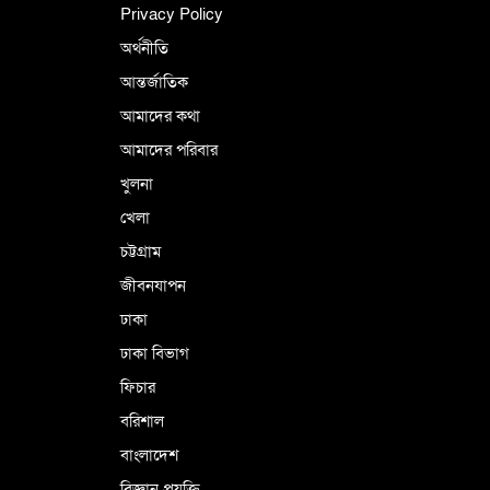
Privacy Policy
অর্থনীতি
আন্তর্জাতিক
পর্তুগালে নথি জালিয়াতির অভিযোগে দুই
বাংলাদেশী গ্রেপ্তার
আমাদের কথা
আমাদের পরিবার
খুলনা
ভূরাজনৈতিক ও কৌশলগত কারণে তাৎপর্যপূর্ণ
খেলা
সফর
চট্টগ্রাম
জীবনযাপন
কারামুক্ত হলেন তৃণমূল বিএনপির চেয়ারপারসন
ঢাকা
শমসের মবিন চৌধুরী
ঢাকা বিভাগ
ফিচার
বরিশাল
বাংলাদেশ
বিজ্ঞান প্রযুক্তি