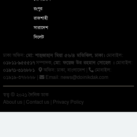
রংপুর
রাজশাহী
সারাদেশ
সিলেট
ঢাকা অফিস:
মো: শাহ্জাহান মিয়া ৫৬/৪ মতিঝিল, ঢাকা।
মোবাইল:
০১৮১১-৯৫৫৫১৭
সম্পাদক,
মো: ফয়েজ উর রহমান সোহেল ।
মোবাইল:
০১৯৭১-৩১৬৮৮১
অফিস: ঢাকা, বাংলা‌দেশ |
মোবাইল:
০১৯১৯-৩৭৬৬৬৮ |
Email:
news@doinikdak.com
স্বত্ব © ২০২১ দৈনিক ডাক
About us
|
Contact us
|
Privacy Policy