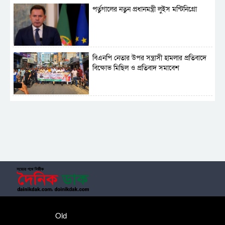
পর্তুগালের নতুন প্রধানমন্ত্রী লুইস মন্টিনিগ্রো
বিএনপি নেতার উপর সন্ত্রাসী হামলার প্রতিবাদে
বিক্ষোভ মিছিল ও প্রতিবাদ সমাবেশ
সাময়িক নিষিদ্ধ হলো আওয়ামী লীগের রাজনীতি
‎তালামীযে ইসলামিয়ার কেন্দ্রীয় কাউন্সিল সম্পন্ন
শহীদে বালাকোট সম্মেলন: বাংলাদেশ হবে
Old
ইসলামী চিন্তা-চেতনা ও মূল্যবোধের