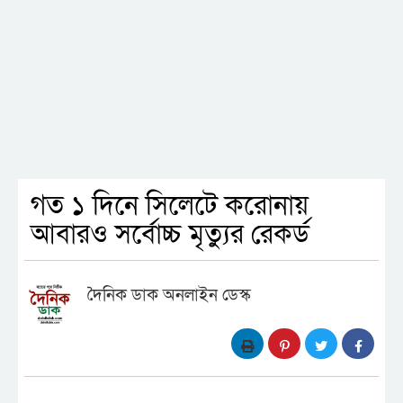
গত ১ দিনে সিলেটে করোনায়
আবারও সর্বোচ্চ মৃত্যুর রেকর্ড
দৈনিক ডাক অনলাইন ডেস্ক