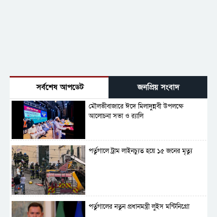
সর্বশেষ আপডেট
জনপ্রিয় সংবাদ
মৌলভীবাজারে ঈদে মিলাদুন্নবী উপলক্ষে
আলোচনা সভা ও র‍্যালি
পর্তুগালে ট্রাম লাইনচ্যুত হয়ে ১৫ জনের মৃত্যু
পর্তুগালের নতুন প্রধানমন্ত্রী লুইস মন্টিনিগ্রো