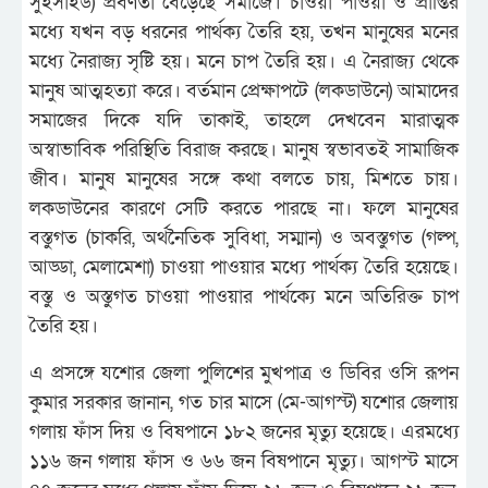
সুইসাইড) প্রবণতা বেড়েছে সমাজে। চাওয়া পাওয়া ও প্রাপ্তির
মধ্যে যখন বড় ধরনের পার্থক্য তৈরি হয়, তখন মানুষের মনের
মধ্যে নৈরাজ্য সৃষ্টি হয়। মনে চাপ তৈরি হয়। এ নৈরাজ্য থেকে
মানুষ আত্মহত্যা করে। বর্তমান প্রেক্ষাপটে (লকডাউনে) আমাদের
সমাজের দিকে যদি তাকাই, তাহলে দেখবেন মারাত্মক
অস্বাভাবিক পরিস্থিতি বিরাজ করছে। মানুষ স্বভাবতই সামাজিক
জীব। মানুষ মানুষের সঙ্গে কথা বলতে চায়, মিশতে চায়।
লকডাউনের কারণে সেটি করতে পারছে না। ফলে মানুষের
বস্তুগত (চাকরি, অর্থনৈতিক সুবিধা, সম্মান) ও অবস্তুগত (গল্প,
আড্ডা, মেলামেশা) চাওয়া পাওয়ার মধ্যে পার্থক্য তৈরি হয়েছে।
বস্তু ও অস্তুগত চাওয়া পাওয়ার পার্থক্যে মনে অতিরিক্ত চাপ
তৈরি হয়।
এ প্রসঙ্গে যশোর জেলা পুলিশের মুখপাত্র ও ডিবির ওসি রূপন
কুমার সরকার জানান, গত চার মাসে (মে-আগস্ট) যশোর জেলায়
গলায় ফাঁস দিয় ও বিষপানে ১৮২ জনের মৃত্যু হয়েছে। এরমধ্যে
১১৬ জন গলায় ফাঁস ও ৬৬ জন বিষপানে মৃত্যু। আগস্ট মাসে