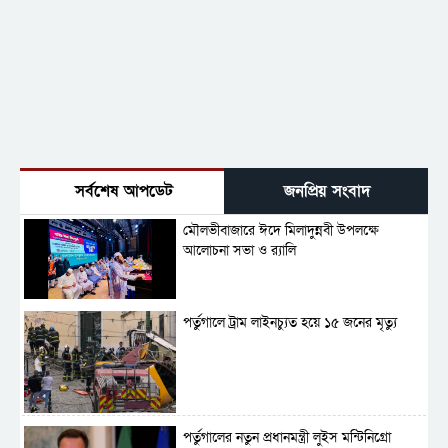
সর্বশেষ আপডেট
জনপ্রিয় সংবাদ
মৌলভীবাজারে ঈদে মিলাদুন্নবী উপলক্ষে
আলোচনা সভা ও র‍্যালি
পর্তুগালে ট্রাম লাইনচ্যুত হয়ে ১৫ জনের মৃত্যু
পর্তুগালের নতুন প্রধানমন্ত্রী লুইস মন্টিনিগ্রো