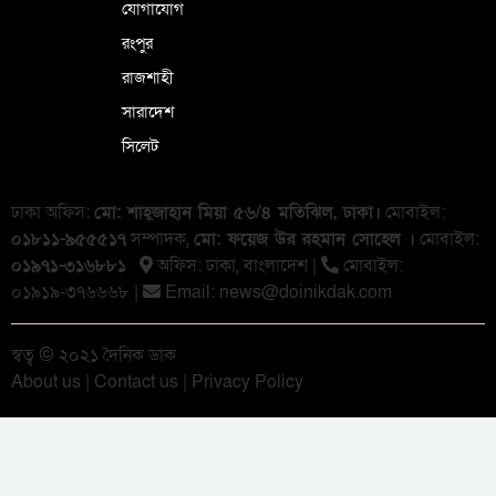
যোগাযোগ
রংপুর
রাজশাহী
সারাদেশ
সিলেট
ঢাকা অফিস:
মো: শাহ্জাহান মিয়া ৫৬/৪ মতিঝিল, ঢাকা।
মোবাইল:
০১৮১১-৯৫৫৫১৭
সম্পাদক,
মো: ফয়েজ উর রহমান সোহেল ।
মোবাইল:
০১৯৭১-৩১৬৮৮১
অফিস: ঢাকা, বাংলা‌দেশ |
মোবাইল:
০১৯১৯-৩৭৬৬৬৮ |
Email:
news@doinikdak.com
স্বত্ব © ২০২১ দৈনিক ডাক
About us
|
Contact us
|
Privacy Policy