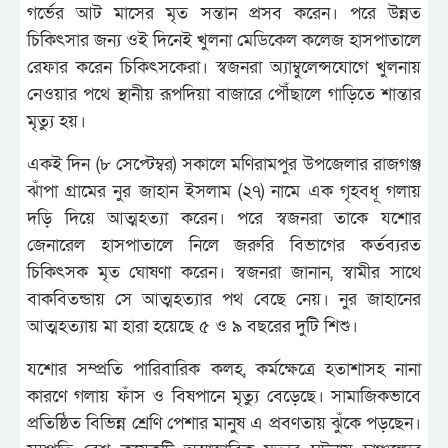
গর্ভের আট মাসের মৃত সন্তান প্রসব করেন। পরে উন্নত
চিকিৎসার জন্য ওই দিনেই খুলনা মেডিকেল কলেজ হাসপাতালে
রেফার করেন চিকিৎসকেরা। স্বজনরা অ্যাম্বুলেন্সযোগে খুলনায়
নেওয়ার পথে স্থানীয় রূপদিয়া বাজারে পৌঁছালে গাড়িতে শান্তার
মৃত্যু হয়।
একই দিন (৮ সেপ্টেম্বর) সকালে মণিরামপুর উপজেলার রাজগঞ্জ
ঝাঁপা গ্রামের নুর জাহান ইসলাম (২৭) নামে এক গৃহবধূ গলায়
দড়ি দিয়ে আত্মহত্যা করেন। পরে স্বজনরা তাকে যশোর
জেনারেল হাসপাতালে নিলে জরুরি বিভাগের কর্তব্যরত
চিকিৎসক মৃত ঘোষণা করেন। স্বজনরা জানান, স্বামীর সাথে
বাকবিতন্ডায় সে আত্মহত্যার পথ বেছে নেয়। নুর জাহানের
আত্মহত্যায় মা হারা হয়েছে ৫ ও ৯ বছরের দুটি শিশু।
যশোর সম্প্রতি পারিবারিক কলহ, কর্মক্ষেত্রে হতাশাসহ নানা
কারণে গলায় ফাঁস ও বিষপানে মৃত্যু বেড়েছে। সামাজিকভাবে
প্রতিষ্ঠিত বিভিন্ন শ্রেণি পেশার মানুষ এ প্রবণতায় ঝুঁকে পড়ছেন।