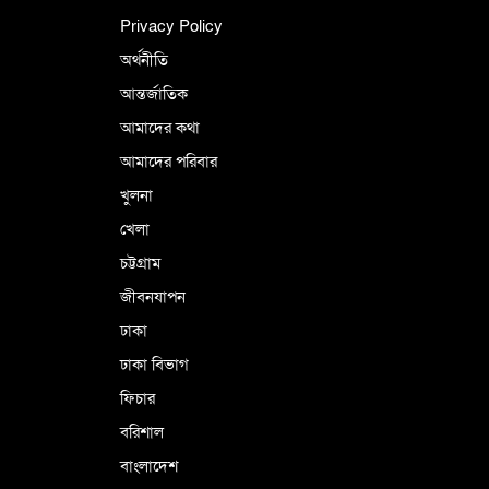
ইসলামী চিন্তা-চেতনা ও মূল্যবোধের
Privacy Policy
অর্থনীতি
আন্তর্জাতিক
পর্তুগালে নথি জালিয়াতির অভিযোগে দুই
বাংলাদেশী গ্রেপ্তার
আমাদের কথা
আমাদের পরিবার
খুলনা
ভূরাজনৈতিক ও কৌশলগত কারণে তাৎপর্যপূর্ণ
খেলা
সফর
চট্টগ্রাম
জীবনযাপন
কারামুক্ত হলেন তৃণমূল বিএনপির চেয়ারপারসন
ঢাকা
শমসের মবিন চৌধুরী
ঢাকা বিভাগ
ফিচার
বরিশাল
বাংলাদেশ