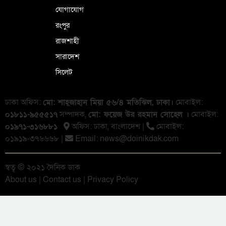
যোগাযোগ
রংপুর
রাজশাহী
সারাদেশ
সিলেট
ঢাকা অফিস:
মো: শাহ্জাহান মিয়া ৫৬/৪ মতিঝিল, ঢাকা।
মোবাইল:
০১৮১১-৯৫৫৫১৭
সম্পাদক,
মো: ফয়েজ উর রহমান সোহেল ।
মোবাইল:
০১৯৭১-৩১৬৮৮১
অফিস: ঢাকা, বাংলা‌দেশ |
মোবাইল:
০১৯১৯-৩৭৬৬৬৮ |
Email:
news@doinikdak.com
স্বত্ব © ২০২১ দৈনিক ডাক
About us
|
Contact us
|
Privacy Policy