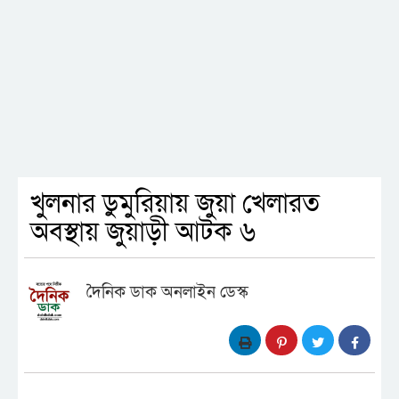
খুলনার ডুমুরিয়ায় জুয়া খেলারত
অবস্থায় জুয়াড়ী আটক ৬
দৈনিক ডাক অনলাইন ডেস্ক