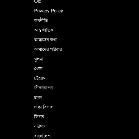
শহীদে বালাকোট সম্মেলন: বাংলাদেশ হবে
Old
ইসলামী চিন্তা-চেতনা ও মূল্যবোধের
Privacy Policy
অর্থনীতি
আন্তর্জাতিক
পর্তুগালে নথি জালিয়াতির অভিযোগে দুই
বাংলাদেশী গ্রেপ্তার
আমাদের কথা
আমাদের পরিবার
খুলনা
ভূরাজনৈতিক ও কৌশলগত কারণে তাৎপর্যপূর্ণ
খেলা
সফর
চট্টগ্রাম
জীবনযাপন
কারামুক্ত হলেন তৃণমূল বিএনপির চেয়ারপারসন
ঢাকা
শমসের মবিন চৌধুরী
ঢাকা বিভাগ
ফিচার
বরিশাল
বাংলাদেশ