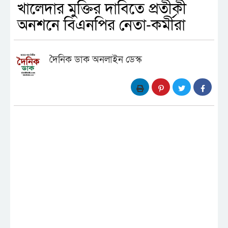
খালেদার মুক্তির দাবিতে প্রতীকী
অনশনে বিএনপির নেতা-কর্মীরা
দৈনিক ডাক অনলাইন ডেস্ক