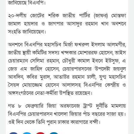
জানিয়েছে বিএনপি।
২০-দলীয় জোটের শরিক জাতীয় পার্টির (জাফর) মোস্তফা
জামাল হায়দার ও জাগপার আসাদুর রহমান খান অনশনে
সংহতি জানিয়েছেন।
অনশনে বিএনপির মহাসচিব মির্জা ফখরুল ইসলাম আলমগীর,
জাতীয় স্থায়ী কমিটির সদস্য খন্দকার মোশাররফ হোসেন, ভাইস
চেয়ারম্যান সেলিমা রহমান, চৌধুরী কামাল ইবনে ইউসুফ, এ
জেড এম জাহিদ হোসেন, চেয়ারপারসনের উপদেষ্টা জয়নুল
আবদিন, কবির মুরাদ, আতাউর রহমান ঢালী, যুগ্ম মহাসচিব
সৈয়দ মোয়াজ্জেম হোসেন আলালসহ বিএনপির কেন্দ্রীয় ও
অঙ্গসংগঠনের নেতা-কর্মীরা উপস্থিত রয়েছেন।
গত ৮ ফেব্রুয়ারি জিয়া অরফানেজ ট্রাস্ট দুর্নীতি মামলায়
বিএনপির চেয়ারপারসন খালেদা জিয়ার পাঁচ বছরের সাজা হয়।
ওই দিন থেকে তিনি পুরান ঢাকার কারাগারে বন্দী।