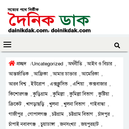
প্রচ্ছদ
Uncategorized
অর্থনীতি
আইন ও বিচার
/
,
,
,
আন্তর্জাতিক
আফ্রিকা
আমার ডাক্তার
আমেরিকা
,
,
,
,
আরব বিশ্ব
ইউরোপ
এক্সক্লুসিভ
এশিয়া
কক্সবাজার
,
,
,
,
,
কিশোরগঞ্জ
কুড়িগ্রাম
কুমিল্লা
কুমিল্লা বিভাগ
কুষ্টিয়া
,
,
,
,
,
ক্রিকেট
খাগড়াছড়ি
খুলনা
খুলনা বিভাগ
গাইবান্ধা
,
,
,
,
,
গাজীপুর
গোপালগঞ্জ
চট্টগ্রাম
চট্টগ্রাম বিভাগ
চাঁদপুর
,
,
,
,
,
চাঁপাই নবাবগঞ্জ
চুয়াডাঙ্গা
জনসংখ্যা
জয়পুরহাট
,
,
,
,