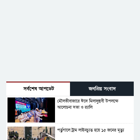
সর্বশেষ আপডেট
জনপ্রিয় সংবাদ
মৌলভীবাজারে ঈদে মিলাদুন্নবী উপলক্ষে
আলোচনা সভা ও র‍্যালি
পর্তুগালে ট্রাম লাইনচ্যুত হয়ে ১৫ জনের মৃত্যু