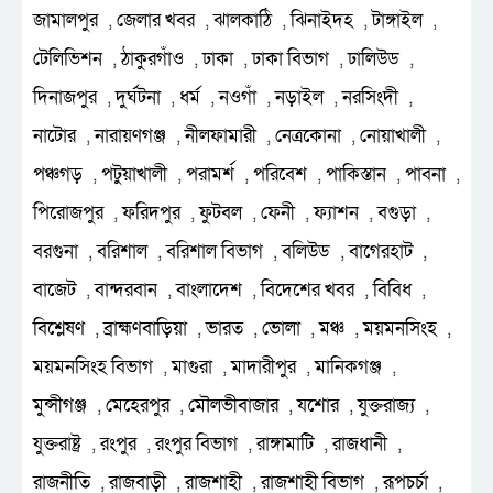
জামালপুর
জেলার খবর
ঝালকাঠি
ঝিনাইদহ
টাঙ্গাইল
,
,
,
,
,
টেলিভিশন
ঠাকুরগাঁও
ঢাকা
ঢাকা বিভাগ
ঢালিউড
,
,
,
,
,
দিনাজপুর
দুর্ঘটনা
ধর্ম
নওগাঁ
নড়াইল
নরসিংদী
,
,
,
,
,
,
নাটোর
নারায়ণগঞ্জ
নীলফামারী
নেত্রকোনা
নোয়াখালী
,
,
,
,
,
পঞ্চগড়
পটুয়াখালী
পরামর্শ
পরিবেশ
পাকিস্তান
পাবনা
,
,
,
,
,
,
পিরোজপুর
ফরিদপুর
ফুটবল
ফেনী
ফ্যাশন
বগুড়া
,
,
,
,
,
,
বরগুনা
বরিশাল
বরিশাল বিভাগ
বলিউড
বাগেরহাট
,
,
,
,
,
বাজেট
বান্দরবান
বাংলাদেশ
বিদেশের খবর
বিবিধ
,
,
,
,
,
বিশ্লেষণ
ব্রাহ্মণবাড়িয়া
ভারত
ভোলা
মঞ্চ
ময়মনসিংহ
,
,
,
,
,
,
ময়মনসিংহ বিভাগ
মাগুরা
মাদারীপুর
মানিকগঞ্জ
,
,
,
,
মুন্সীগঞ্জ
মেহেরপুর
মৌলভীবাজার
যশোর
যুক্তরাজ্য
,
,
,
,
,
যুক্তরাষ্ট্র
রংপুর
রংপুর বিভাগ
রাঙ্গামাটি
রাজধানী
,
,
,
,
,
রাজনীতি
রাজবাড়ী
রাজশাহী
রাজশাহী বিভাগ
রূপচর্চা
,
,
,
,
,