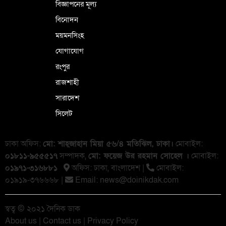
বিজ্ঞাপনের মূল্য
বিনোদন
ময়মনসিংহ
যোগাযোগ
রংপুর
রাজশাহী
সারাদেশ
সিলেট
ঢাকা অফিস:
মো: শাহ্জাহান মিয়া ৫৬/৪ মতিঝিল, ঢাকা।
মোবাইল:
০১৮১১-৯৫৫৫১৭
সম্পাদক,
মো: ফয়েজ উর রহমান সোহেল ।
মোবাইল:
০১৯৭১-৩১৬৮৮১
অফিস: ঢাকা, বাংলা‌দেশ |
মোবাইল:
০১৯১৯-৩৭৬৬৬৮ |
Email:
news@doinikdak.com
স্বত্ব © ২০২১ দৈনিক ডাক
About us
|
Contact us
|
Privacy Policy