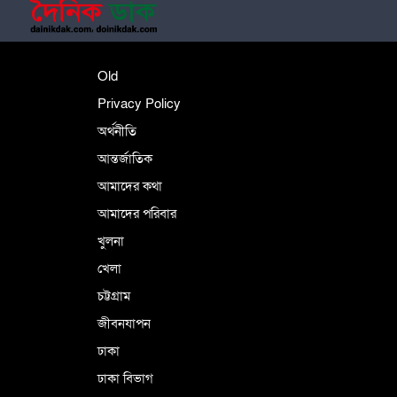
শহীদে বালাকোট সম্মেলন: বাংলাদেশ হবে
Old
ইসলামী চিন্তা-চেতনা ও মূল্যবোধের
Privacy Policy
অর্থনীতি
আন্তর্জাতিক
পর্তুগালে নথি জালিয়াতির অভিযোগে দুই
বাংলাদেশী গ্রেপ্তার
আমাদের কথা
আমাদের পরিবার
খুলনা
ভূরাজনৈতিক ও কৌশলগত কারণে তাৎপর্যপূর্ণ
খেলা
সফর
চট্টগ্রাম
জীবনযাপন
কারামুক্ত হলেন তৃণমূল বিএনপির চেয়ারপারসন
ঢাকা
শমসের মবিন চৌধুরী
ঢাকা বিভাগ