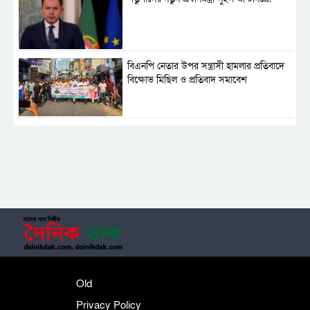
বিএনপি নেতার উপর সন্ত্রাসী হামলার প্রতিবাদে
বিক্ষোভ মিছিল ও প্রতিবাদ সমাবেশ
সাময়িক নিষিদ্ধ হলো আওয়ামী লীগের রাজনীতি
‎তালামীযে ইসলামিয়ার কেন্দ্রীয় কাউন্সিল সম্পন্ন
শহীদে বালাকোট সম্মেলন: বাংলাদেশ হবে
Old
ইসলামী চিন্তা-চেতনা ও মূল্যবোধের
Privacy Policy