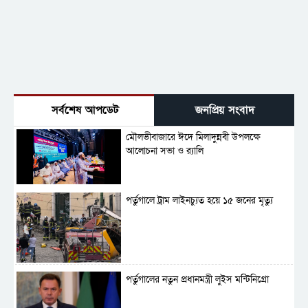
সর্বশেষ আপডেট
জনপ্রিয় সংবাদ
মৌলভীবাজারে ঈদে মিলাদুন্নবী উপলক্ষে
আলোচনা সভা ও র‍্যালি
পর্তুগালে ট্রাম লাইনচ্যুত হয়ে ১৫ জনের মৃত্যু
পর্তুগালের নতুন প্রধানমন্ত্রী লুইস মন্টিনিগ্রো