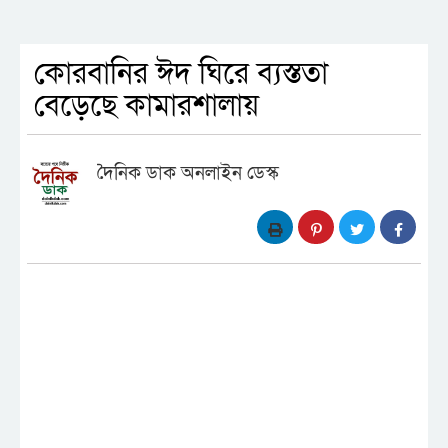
কোরবানির ঈদ ঘিরে ব্যস্ততা
বেড়েছে কামারশালায়
দৈনিক ডাক অনলাইন ডেস্ক