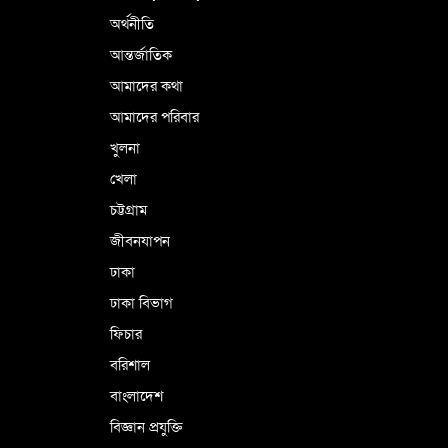
অর্থনীতি
আন্তর্জাতিক
পর্তুগালে নথি জালিয়াতির অভিযোগে দুই
বাংলাদেশী গ্রেপ্তার
আমাদের কথা
আমাদের পরিবার
খুলনা
ভূরাজনৈতিক ও কৌশলগত কারণে তাৎপর্যপূর্ণ
খেলা
সফর
চট্টগ্রাম
জীবনযাপন
কারামুক্ত হলেন তৃণমূল বিএনপির চেয়ারপারসন
ঢাকা
শমসের মবিন চৌধুরী
ঢাকা বিভাগ
ফিচার
বরিশাল
বাংলাদেশ
বিজ্ঞান প্রযুক্তি