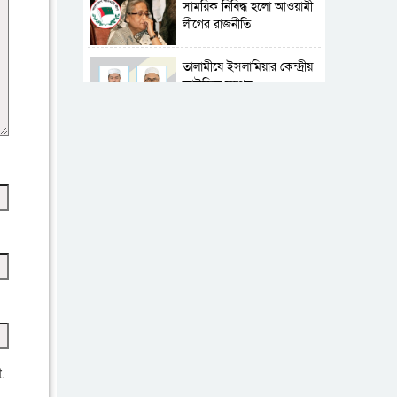
সাময়িক নিষিদ্ধ হলো আওয়ামী
লীগের রাজনীতি
‎তালামীযে ইসলামিয়ার কেন্দ্রীয়
কাউন্সিল সম্পন্ন
শহীদে বালাকোট সম্মেলন:
বাংলাদেশ হবে ইসলামী চিন্তা-
চেতনা ও মূল্যবোধের
পর্তুগালে নথি জালিয়াতির
অভিযোগে দুই বাংলাদেশী
গ্রেপ্তার
ভূরাজনৈতিক ও কৌশলগত
কারণে তাৎপর্যপূর্ণ সফর
কারামুক্ত হলেন তৃণমূল
বিএনপির চেয়ারপারসন
.
শমসের মবিন চৌধুরী