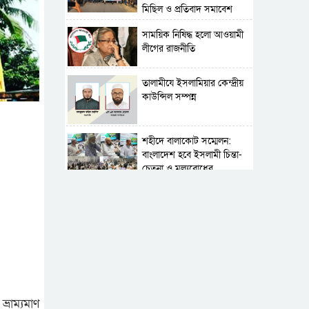
মিছিল ও প্রতিবাদ সমাবেশ
সাময়িক নিষিদ্ধ হলো আওয়ামী
লীগের রাজনীতি
‎তালামীযে ইসলামিয়ার কেন্দ্রীয়
কাউন্সিল সম্পন্ন
শহীদে বালাকোট সম্মেলন:
বাংলাদেশ হবে ইসলামী চিন্তা-
চেতনা ও মূল্যবোধের
পর্তুগালে নথি জালিয়াতির
অভিযোগে দুই বাংলাদেশী
গ্রেপ্তার
সার্বভৌমত্ব-স্বাধীনতা অক্ষুণ্ন
রাখতে সবসময় প্রস্তুত
সেনাবাহিনী
রাম্যমাণ