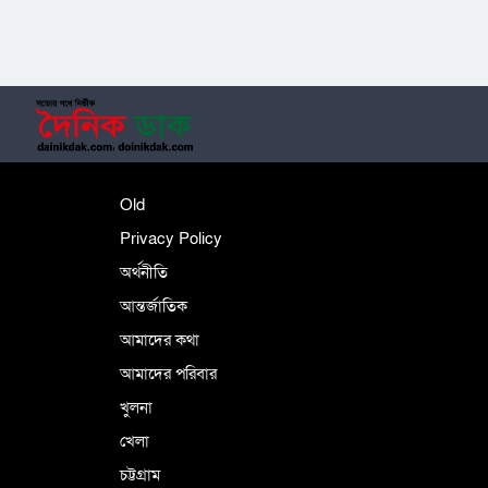
‎তালামীযে ইসলামিয়ার কেন্দ্রীয় কাউন্সিল সম্পন্ন
শহীদে বালাকোট সম্মেলন: বাংলাদেশ হবে
Old
ইসলামী চিন্তা-চেতনা ও মূল্যবোধের
Privacy Policy
অর্থনীতি
আন্তর্জাতিক
পর্তুগালে নথি জালিয়াতির অভিযোগে দুই
বাংলাদেশী গ্রেপ্তার
আমাদের কথা
আমাদের পরিবার
খুলনা
ভূরাজনৈতিক ও কৌশলগত কারণে তাৎপর্যপূর্ণ
খেলা
সফর
চট্টগ্রাম