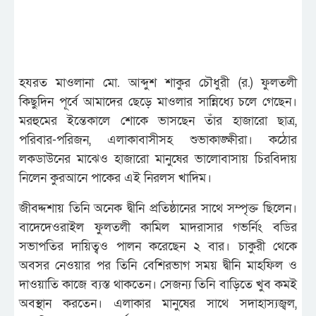
হযরত মাওলানা মো. আব্দুশ শাকুর চৌধুরী (র.) ফুলতলী
কিছুদিন পূর্বে আমাদের ছেড়ে মাওলার সান্নিধ্যে চলে গেছেন।
মরহুমের ইন্তেকালে শোকে ভাসছেন তাঁর হাজারো ছাত্র,
পরিবার-পরিজন, এলাকাবাসীসহ শুভাকাঙ্ক্ষীরা। কঠোর
লকডাউনের মাঝেও হাজারো মানুষের ভালোবাসায় চিরবিদায়
নিলেন কুরআনে পাকের এই নিরলস খাদিম।
জীবদ্দশায় তিনি অনেক দ্বীনি প্রতিষ্ঠানের সাথে সম্পৃক্ত ছিলেন।
বাদেদেওরাইল ফুলতলী কামিল মাদরাসার গভর্নিং বডির
সভাপতির দায়িত্বও পালন করেছেন ২ বার। চাকুরী থেকে
অবসর নেওয়ার পর তিনি বেশিরভাগ সময় দ্বীনি মাহফিল ও
দাওয়াতি কাজে ব্যস্ত থাকতেন। সেজন্য তিনি বাড়িতে খুব কমই
অবস্থান করতেন। এলাকার মানুষের সাথে সদাহাস্যজ্বল,