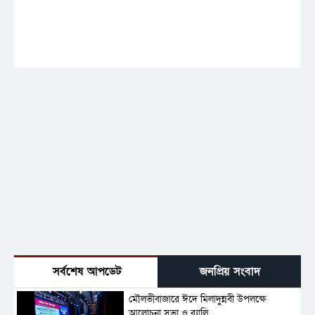
সর্বশেষ আপডেট
জনপ্রিয় সংবাদ
মৌলভীবাজারে ঈদে মিলাদুন্নবী উপলক্ষে
আলোচনা সভা ও র‍্যালি