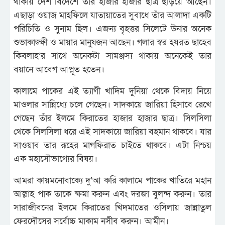
থাকায় দেশ বিদেশে তাঁর হাজার হাজার ছাত্র ছড়িয়ে আছেন।
এছাড়া ওয়াজ মাহফিলে যাতায়াতের সুবাধে তাঁর আলাদা একটি
পরিচিতি ও সুনাম ছিল। এজন্য বৃহত্তর সিলেটে উনার অনেক
শুভাকাঙ্ক্ষী ও মায়ার মানুষজন আছেন। গলার স্বর হযরত ছাহেব
কিবলাহ’র সাথে অনেকটা সামঞ্জস্য থাকায় অনেকেই তার
বয়ানে আবেগ আপ্লূত হতেন।
কালামে পাকের এই ত্যাগী খাদিম দুনিয়া থেকে বিদায় নিয়ে
মাওলার সান্নিধ্যে চলে গেছেন। সাদকায়ে জারিয়া হিসাবে রেখে
গেছেন তাঁর ইলমে কিরাতের হাজার হাজার ছাত্র। সিলসিলা
থেকে সিলসিলা ধরে এই সাদকায়ে জারিয়া বহমান থাকবে। যার
সাওয়াব তার রূহের মাগফিরাত চাইতে থাকবে। এটা নিশ্চয়
এক মহাসৌভাগ্যের বিষয়।
আমরা কায়মনোবাক্যে দু’আ করি কালামে পাকের খাতিরে মহান
আল্লাহ পাক তাকে ক্ষমা করুন এবং দরজা বুলন্দ করুন। তার
সারাজীবনের ইলমে কিরাতের খিদমাতের ওসিলায় জান্নাতুল
ফেরদৌসের সর্বোচ্চ মাকাম নসীব করুন। আমীন।