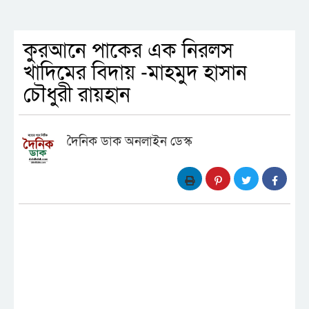
কুরআনে পাকের এক নিরলস
খাদিমের বিদায় -মাহমুদ হাসান
চৌধুরী রায়হান
দৈনিক ডাক অনলাইন ডেস্ক