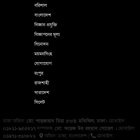
বরিশাল
বাংলাদেশ
বিজ্ঞান প্রযুক্তি
বিজ্ঞাপনের মূল্য
বিনোদন
ময়মনসিংহ
যোগাযোগ
রংপুর
রাজশাহী
সারাদেশ
সিলেট
ঢাকা অফিস:
মো: শাহ্জাহান মিয়া ৫৬/৪ মতিঝিল, ঢাকা।
মোবাইল:
০১৮১১-৯৫৫৫১৭
সম্পাদক,
মো: ফয়েজ উর রহমান সোহেল ।
মোবাইল:
০১৯৭১-৩১৬৮৮১
অফিস: ঢাকা, বাংলা‌দেশ |
মোবাইল: