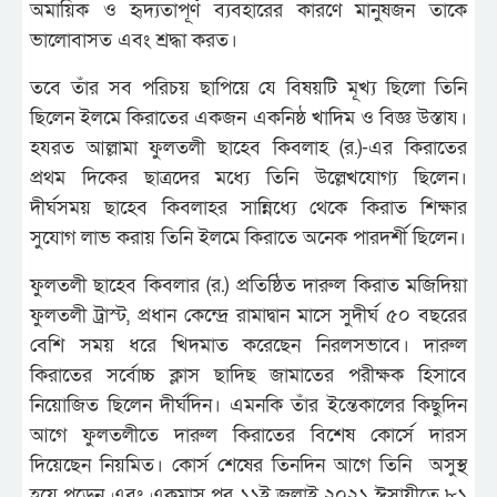
অমায়িক ও হৃদ্যতাপূর্ণ ব্যবহারের কারণে মানুষজন তাকে
ভালোবাসত এবং শ্রদ্ধা করত।
তবে তাঁর সব পরিচয় ছাপিয়ে যে বিষয়টি মূখ্য ছিলো তিনি
ছিলেন ইলমে কিরাতের একজন একনিষ্ঠ খাদিম ও বিজ্ঞ উস্তায।
হযরত আল্লামা ফুলতলী ছাহেব কিবলাহ (র.)-এর কিরাতের
প্রথম দিকের ছাত্রদের মধ্যে তিনি উল্লেখযোগ্য ছিলেন।
দীর্ঘসময় ছাহেব কিবলাহর সান্নিধ্যে থেকে কিরাত শিক্ষার
সুযোগ লাভ করায় তিনি ইলমে কিরাতে অনেক পারদর্শী ছিলেন।
ফুলতলী ছাহেব কিবলার (র.) প্রতিষ্ঠিত দারুল কিরাত মজিদিয়া
ফুলতলী ট্রাস্ট, প্রধান কেন্দ্রে রামাদ্বান মাসে সুদীর্ঘ ৫০ বছরের
বেশি সময় ধরে খিদমাত করেছেন নিরলসভাবে। দারুল
কিরাতের সর্বোচ্চ ক্লাস ছাদিছ জামাতের পরীক্ষক হিসাবে
নিয়োজিত ছিলেন দীর্ঘদিন। এমনকি তাঁর ইন্তেকালের কিছুদিন
আগে ফুলতলীতে দারুল কিরাতের বিশেষ কোর্সে দারস
দিয়েছেন নিয়মিত। কোর্স শেষের তিনদিন আগে তিনি অসুস্থ
হয়ে পড়েন এবং একমাস পর ১১ই জুলাই ২০২১ ঈসায়ীতে ৮১