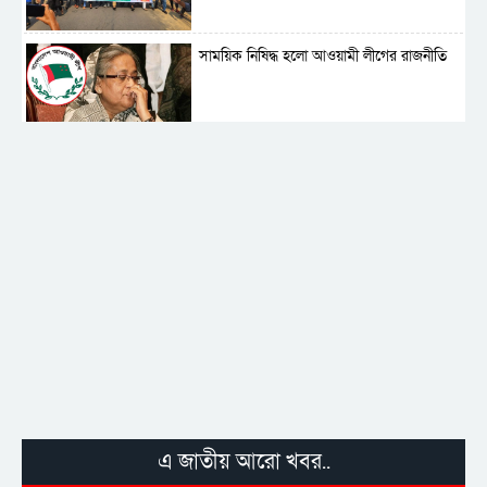
সাময়িক নিষিদ্ধ হলো আওয়ামী লীগের রাজনীতি
‎তালামীযে ইসলামিয়ার কেন্দ্রীয় কাউন্সিল সম্পন্ন
শহীদে বালাকোট সম্মেলন: বাংলাদেশ হবে
ইসলামী চিন্তা-চেতনা ও মূল্যবোধের
পর্তুগালে নথি জালিয়াতির অভিযোগে দুই
বাংলাদেশী গ্রেপ্তার
এ জাতীয় আরো খবর..