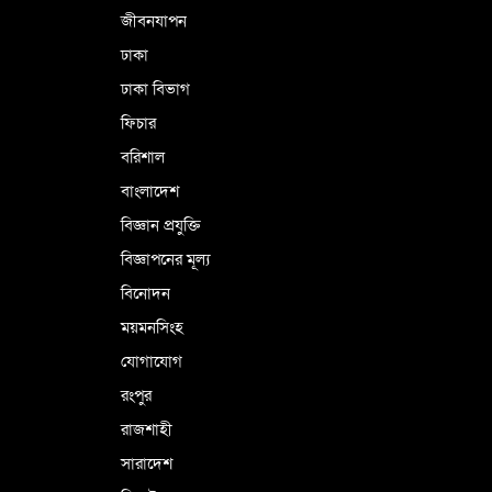
জীবনযাপন
কারামুক্ত হলেন তৃণমূল বিএনপির চেয়ারপারসন
ঢাকা
শমসের মবিন চৌধুরী
ঢাকা বিভাগ
ফিচার
বরিশাল
বাংলাদেশ
বিজ্ঞান প্রযুক্তি
বিজ্ঞাপনের মূল্য
বিনোদন
ময়মনসিংহ
যোগাযোগ
রংপুর
রাজশাহী
সারাদেশ