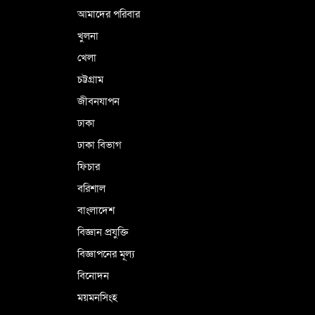
আমাদের পরিবার
খুলনা
ভূরাজনৈতিক ও কৌশলগত কারণে তাৎপর্যপূর্ণ
খেলা
সফর
চট্টগ্রাম
জীবনযাপন
কারামুক্ত হলেন তৃণমূল বিএনপির চেয়ারপারসন
ঢাকা
শমসের মবিন চৌধুরী
ঢাকা বিভাগ
ফিচার
বরিশাল
বাংলাদেশ
বিজ্ঞান প্রযুক্তি
বিজ্ঞাপনের মূল্য
বিনোদন
ময়মনসিংহ