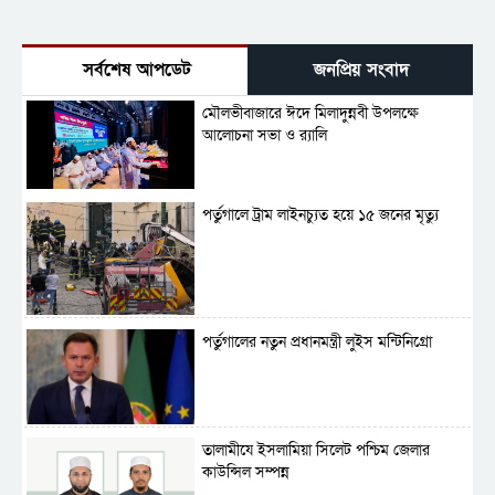
সর্বশেষ আপডেট
জনপ্রিয় সংবাদ
মৌলভীবাজারে ঈদে মিলাদুন্নবী উপলক্ষে
আলোচনা সভা ও র‍্যালি
পর্তুগালে ট্রাম লাইনচ্যুত হয়ে ১৫ জনের মৃত্যু
পর্তুগালের নতুন প্রধানমন্ত্রী লুইস মন্টিনিগ্রো
‎তালামীযে ইসলামিয়া সিলেট পশ্চিম জেলার
কাউন্সিল সম্পন্ন