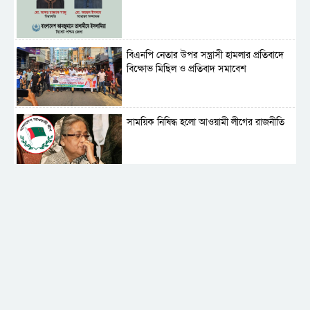
বিএনপি নেতার উপর সন্ত্রাসী হামলার প্রতিবাদে
বিক্ষোভ মিছিল ও প্রতিবাদ সমাবেশ
সাময়িক নিষিদ্ধ হলো আওয়ামী লীগের রাজনীতি
‎তালামীযে ইসলামিয়ার কেন্দ্রীয় কাউন্সিল সম্পন্ন
শহীদে বালাকোট সম্মেলন: বাংলাদেশ হবে
ইসলামী চিন্তা-চেতনা ও মূল্যবোধের