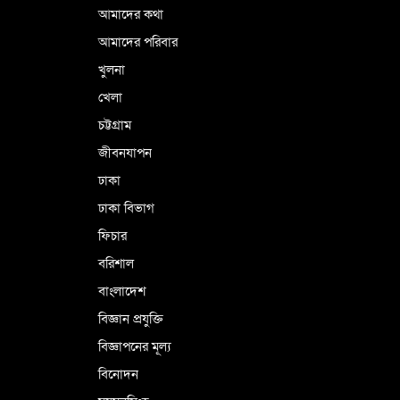
বাংলাদেশী গ্রেপ্তার
আমাদের কথা
আমাদের পরিবার
খুলনা
ভূরাজনৈতিক ও কৌশলগত কারণে তাৎপর্যপূর্ণ
খেলা
সফর
চট্টগ্রাম
জীবনযাপন
কারামুক্ত হলেন তৃণমূল বিএনপির চেয়ারপারসন
ঢাকা
শমসের মবিন চৌধুরী
ঢাকা বিভাগ
ফিচার
বরিশাল
বাংলাদেশ
বিজ্ঞান প্রযুক্তি
বিজ্ঞাপনের মূল্য
বিনোদন