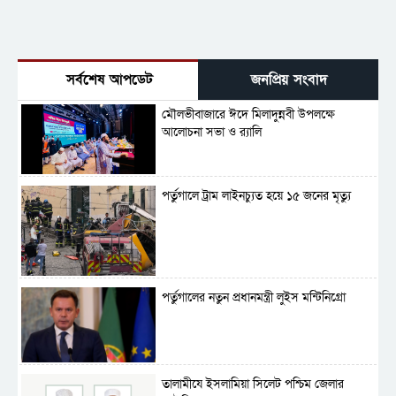
সর্বশেষ আপডেট
জনপ্রিয় সংবাদ
মৌলভীবাজারে ঈদে মিলাদুন্নবী উপলক্ষে
আলোচনা সভা ও র‍্যালি
পর্তুগালে ট্রাম লাইনচ্যুত হয়ে ১৫ জনের মৃত্যু
পর্তুগালের নতুন প্রধানমন্ত্রী লুইস মন্টিনিগ্রো
‎তালামীযে ইসলামিয়া সিলেট পশ্চিম জেলার