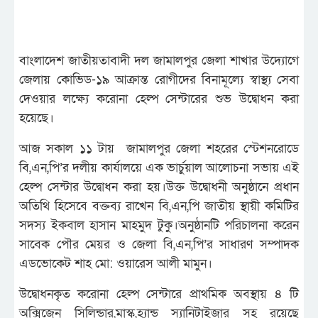
বাংলাদেশ জাতীয়তাবাদী দল জামালপুর জেলা শাখার উদ্যোগে
জেলায় কোভিড-১৯ আক্রান্ত রোগীদের বিনামূল্যে স্বাস্থ্য সেবা
দেওয়ার লক্ষ্যে করোনা হেল্প সেন্টারের শুভ উদ্বোধন করা
হয়েছে।
আজ সকাল ১১ টায় জামালপুর জেলা শহরের স্টেশনরোডে
বি,এন,পি’র দলীয় কার্যালয়ে এক ভার্চুয়াল আলোচনা সভায় এই
হেল্প সেন্টার উদ্বোধন করা হয়।উক্ত উদ্বোধনী অনুষ্ঠানে প্রধান
অতিথি হিসেবে বক্তব্য রাখেন বি,এন,পি জাতীয় স্থায়ী কমিটির
সদস্য ইকবাল হাসান মাহমুদ টুকু।অনুষ্ঠানটি পরিচালনা করেন
সাবেক পৌর মেয়র ও জেলা বি,এন,পি’র সাধারণ সম্পাদক
এডভোকেট শাহ মো: ওয়ারেস আলী মামুন।
উদ্বোধনকৃত করোনা হেল্প সেন্টারে প্রাথমিক অবস্থায় ৪ টি
অক্সিজেন সিলিন্ডার,মাস্ক,হ্যান্ড স্যানিটাইজার সহ রয়েছে