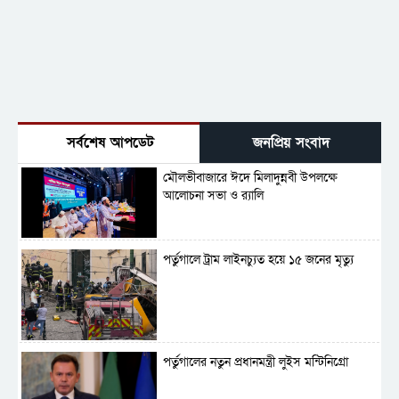
সর্বশেষ আপডেট
জনপ্রিয় সংবাদ
মৌলভীবাজারে ঈদে মিলাদুন্নবী উপলক্ষে
আলোচনা সভা ও র‍্যালি
পর্তুগালে ট্রাম লাইনচ্যুত হয়ে ১৫ জনের মৃত্যু
পর্তুগালের নতুন প্রধানমন্ত্রী লুইস মন্টিনিগ্রো