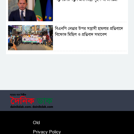
বিএনপি নেতার উপর সন্ত্রাসী হামলার প্রতিবাদে
বিক্ষোভ মিছিল ও প্রতিবাদ সমাবেশ
সাময়িক নিষিদ্ধ হলো আওয়ামী লীগের রাজনীতি
‎তালামীযে ইসলামিয়ার কেন্দ্রীয় কাউন্সিল সম্পন্ন
শহীদে বালাকোট সম্মেলন: বাংলাদেশ হবে
Old
ইসলামী চিন্তা-চেতনা ও মূল্যবোধের
Privacy Policy