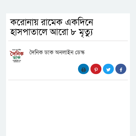
করোনায় রামেক একদিনে
হাসপাতালে আরো ৮ মৃত্যু
দৈনিক ডাক অনলাইন ডেস্ক