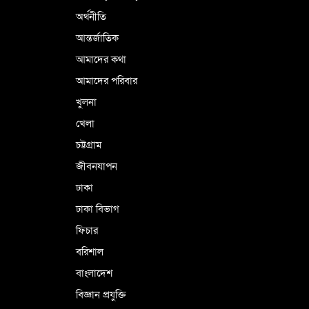
অর্থনীতি
আন্তর্জাতিক
পর্তুগালে নথি জালিয়াতির অভিযোগে দুই
বাংলাদেশী গ্রেপ্তার
আমাদের কথা
আমাদের পরিবার
খুলনা
ভূরাজনৈতিক ও কৌশলগত কারণে তাৎপর্যপূর্ণ
খেলা
সফর
চট্টগ্রাম
জীবনযাপন
কারামুক্ত হলেন তৃণমূল বিএনপির চেয়ারপারসন
ঢাকা
শমসের মবিন চৌধুরী
ঢাকা বিভাগ
ফিচার
বরিশাল
বাংলাদেশ
বিজ্ঞান প্রযুক্তি