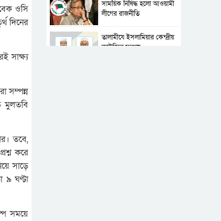
সাময়িক নিষিদ্ধ হলো আওয়ামী
াবেক ওসি
লীগের রাজনীতি
্থ দিনের
‎তালামীযে ইসলামিয়ার কেন্দ্রীয়
কাউন্সিল সম্পন্ন
 সাক্ষ্য
শহীদে বালাকোট সম্মেলন:
বাংলাদেশ হবে ইসলামী চিন্তা-
া সম্পন্ন
চেতনা ও মূল্যবোধের
ত মুলতবি
পর্তুগালে নথি জালিয়াতির
অভিযোগে দুই বাংলাদেশী
গ্রেপ্তার
রার। তবে,
রশ্ন করে
ভূরাজনৈতিক ও কৌশলগত
কারণে তাৎপর্যপূর্ণ সফর
য়ে সাড়ে
 ৯ ঘণ্টা
কারামুক্ত হলেন তৃণমূল
বিএনপির চেয়ারপারসন
শমসের মবিন চৌধুরী
ল্প সময়ে