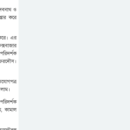
দেবনাথ ও
্তার করে
 করে। এর
ক্সবাজার
পরিদর্শক
 ফেরদৌস।
িযোগপত্র
সলাম।
পরিদর্শক
ম, কামাল