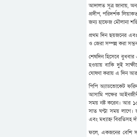
আদালত সূত্র জানায়, অ
প্রদীপ, পরিদর্শক লিয়া
জন্য হাফেজ মৌলানা শহিদ
প্রথম দিন ছয়জনের এবং 
ও জেরা সম্পন্ন করা সম্
শেষদিন হিসেবে বুধবার এ
হওয়ায় বাকি দুই সাক্ষ
ঘোষণা করায় এ দিন আর স
পিপি অ্যাডভোকেট ফরিদ ব
আসামি পক্ষের আইনজীবীগ
সময় নষ্ট করেন। আর ১
সাত ঘণ্টা সময় লাগে। 
এবং মধ্যাহ্ন বিরতিসহ দা
ফলে, একজনের বেশি সাক্