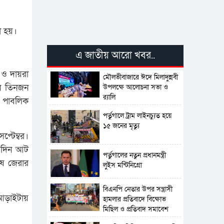
া হয়।
এ জাতীয় আরো খবর..
 ও দায়রা
মৌলভীবাজারে ঈদে মিলাদুন্নবী
নে তিনজন
উপলক্ষে আলোচনা সভা ও
র‍্যালি
 পাবলিক
পর্তুগালে ট্রাম লাইনচ্যুত হয়ে
১৫ জনের মৃত্যু
্টেম্বর।
ষ দিন আট
পর্তুগালের নতুন প্রধানমন্ত্রী
ষে জেরার
লুইস মন্টিনিগ্রো
বিএনপি নেতার উপর সন্ত্রাসী
া আড়াইটায়
হামলার প্রতিবাদে বিক্ষোভ
মিছিল ও প্রতিবাদ সমাবেশ