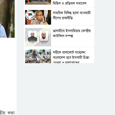
মিছিল ও প্রতিবাদ সমাবেশ
সাময়িক নিষিদ্ধ হলো আওয়ামী
লীগের রাজনীতি
‎তালামীযে ইসলামিয়ার কেন্দ্রীয়
কাউন্সিল সম্পন্ন
শহীদে বালাকোট সম্মেলন:
বাংলাদেশ হবে ইসলামী চিন্তা-
চেতনা ও মূল্যবোধের
পর্তুগালে নথি জালিয়াতির
অভিযোগে দুই বাংলাদেশী
গ্রেপ্তার
সার্বভৌমত্ব-স্বাধীনতা অক্ষুণ্ন
রাখতে সবসময় প্রস্তুত
সেনাবাহিনী
ৃতীয় দফা