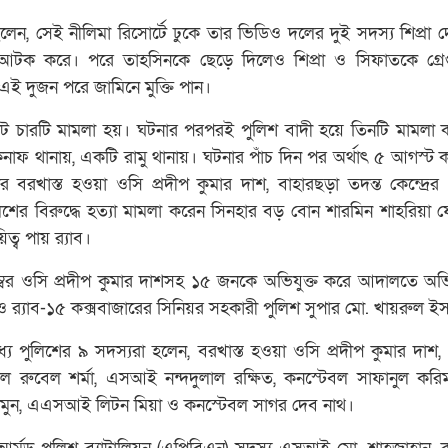
েন, সেই নীলিমা রিসোর্টে ঢুকে তার ভিডিও দলের দুই সদস্য শিপ্রা 
আটক করে। পরে তাহসিনকে ছেড়ে দিলেও শিপ্রা ও সিফাতকে গ্রেপ
এই দুজন পরে জামিনে মুক্তি পান।
োট চারটি মামলা হয়। ঘটনার পরপরই পুলিশ বাদী হয়ে তিনটি মামলা
কনাফ থানায়, একটি রামু থানায়। ঘটনার পাঁচ দিন পর অর্থাৎ ৫ আগস্ট ক
বরখাস্ত হওয়া ওসি প্রদীপ কুমার দাশ, বাহারছড়া তদন্ত কেন্দ্রের 
ের বিরুদ্ধে হত্যা মামলা করেন সিনহার বড় বোন শারমিন শাহরিয়া
ত্ব পায় র‌্যাব।
বর ওসি প্রদীপ কুমার দাশসহ ১৫ জনকে অভিযুক্ত করে আদালতে অভ
া ও র‌্যাব-১৫ কক্সবাজারের সিনিয়র সহকারী পুলিশ সুপার মো. খায়রুল ই
যে পুলিশের ৯ সদস্যরা হলেন, বরখাস্ত হওয়া ওসি প্রদীপ কুমার দাশ, 
 রুবেল শর্মা, এসআই নন্দদুলাল রক্ষিত, কনস্টেবল সাফানুল করি
 মামুন, এএসআই লিটন মিয়া ও কনস্টেবল সাগর দেব নাথ।