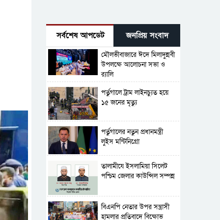
সর্বশেষ আপডেট
জনপ্রিয় সংবাদ
মৌলভীবাজারে ঈদে মিলাদুন্নবী
উপলক্ষে আলোচনা সভা ও
র‍্যালি
পর্তুগালে ট্রাম লাইনচ্যুত হয়ে
১৫ জনের মৃত্যু
পর্তুগালের নতুন প্রধানমন্ত্রী
লুইস মন্টিনিগ্রো
‎তালামীযে ইসলামিয়া সিলেট
পশ্চিম জেলার কাউন্সিল সম্পন্ন
বিএনপি নেতার উপর সন্ত্রাসী
হামলার প্রতিবাদে বিক্ষোভ