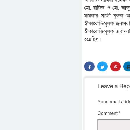
অপর আসামিরা হলেন- আর
মো. রাজিব ও মো. আব্দু
মামলার সাক্ষী নুরু
স্বীকারোক্তিমূলক জবান
স্বীকারোক্তিমূলক জবা
হয়েছিল।
Leave a Rep
Your email addr
Comment
*