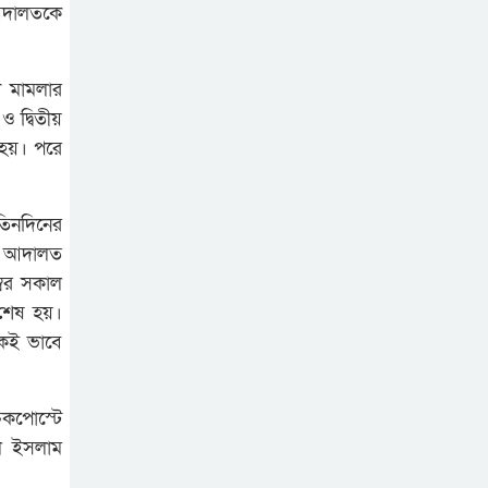
আদালতকে
া মামলার
ও দ্বিতীয়
 হয়। পরে
 তিনদিনের
্ট আদালত
ম্বর সকাল
 শেষ হয়।
একই ভাবে
েকপোস্টে
ুল ইসলাম