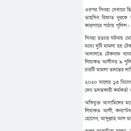
এরপর সিনহা যেখানে ছিল
তাহসিন রিফাত নুরকে 
কারাগারে পাঠায় পুলিশ। 
সিনহা হত্যার ঘটনায় ম
মধ্যে দুটি মামলা হয় টে
আদালতে টেকনাফ থানার 
লিয়াকত আলীসহ ৯ পুলিশ
চারটি মামলা তদন্তের দায়ি
২০২০ সালের ১৩ ডিসেম্
দেন তদন্তকারী কর্মকর্ত
অভিযুক্ত আসামিদের মধ্
লিয়াকত আলী, কনস্টেবল
হোসেন, আব্দুল্লাহ আল