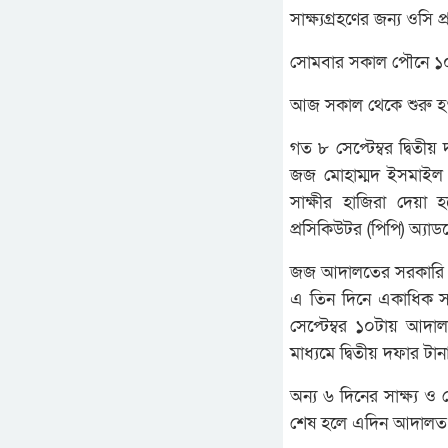
সাক্ষ্যগ্রহণের জন্য ও
সোমবার সকাল পৌনে ১০
আজ সকাল থেকে শুরু হওয়া 
গত ৮ সেপ্টেম্বর দ্বিতীয
জজ মোহাম্মদ ইসমাইল ত
সাক্ষীর হাজিরা দেয়
প্রসিকিউটর (পিপি) অ্
জজ আদালতের সরকারি কৌঁ
এ তিন দিনে একাধিক সা
সেপ্টেম্বর ১০টায় আদাল
মাধ্যমে দ্বিতীয় দফার টানা
অন্য ৬ দিনের সাক্ষ্য ও 
শেষ হলে এদিন আদালত ম