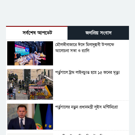
সর্বশেষ আপডেট
জনপ্রিয় সংবাদ
মৌলভীবাজারে ঈদে মিলাদুন্নবী উপলক্ষে
আলোচনা সভা ও র‍্যালি
পর্তুগালে ট্রাম লাইনচ্যুত হয়ে ১৫ জনের মৃত্যু
পর্তুগালের নতুন প্রধানমন্ত্রী লুইস মন্টিনিগ্রো