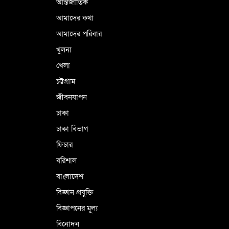
আন্তর্জাতিক
পর্তুগালে নথি জালিয়াতির অভিযোগে দুই
বাংলাদেশী গ্রেপ্তার
আমাদের কথা
আমাদের পরিবার
খুলনা
ভূরাজনৈতিক ও কৌশলগত কারণে তাৎপর্যপূর্ণ
খেলা
সফর
চট্টগ্রাম
জীবনযাপন
কারামুক্ত হলেন তৃণমূল বিএনপির চেয়ারপারসন
ঢাকা
শমসের মবিন চৌধুরী
ঢাকা বিভাগ
ফিচার
বরিশাল
বাংলাদেশ
বিজ্ঞান প্রযুক্তি
বিজ্ঞাপনের মূল্য
বিনোদন