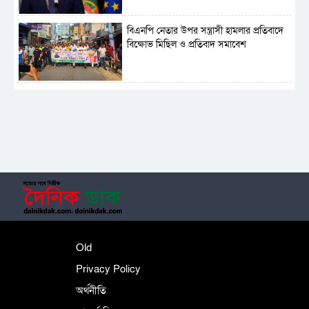
বিএনপি নেতার উপর সন্ত্রাসী হামলার প্রতিবাদে
বিক্ষোভ মিছিল ও প্রতিবাদ সমাবেশ
সাময়িক নিষিদ্ধ হলো আওয়ামী লীগের রাজনীতি
‎তালামীযে ইসলামিয়ার কেন্দ্রীয় কাউন্সিল সম্পন্ন
শহীদে বালাকোট সম্মেলন: বাংলাদেশ হবে
Old
ইসলামী চিন্তা-চেতনা ও মূল্যবোধের
Privacy Policy
অর্থনীতি