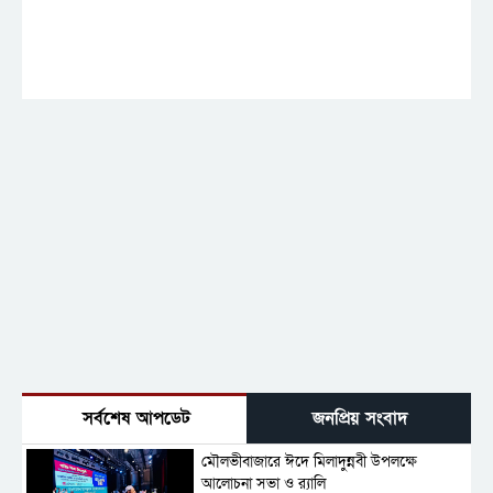
সর্বশেষ আপডেট
জনপ্রিয় সংবাদ
মৌলভীবাজারে ঈদে মিলাদুন্নবী উপলক্ষে
আলোচনা সভা ও র‍্যালি