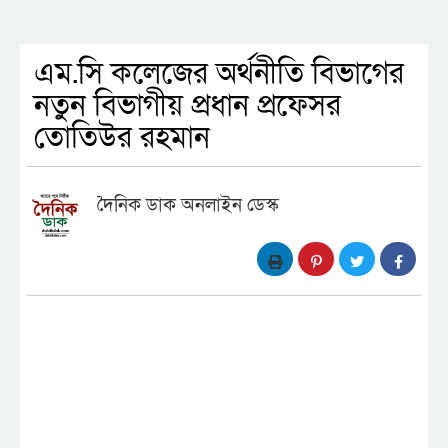
এম.সি কলেজের অর্থনীতি বিভাগের
নতুন বিভাগীয় প্রধান প্রফেসর
তোতিউর রহমান
দৈনিক ডাক অনলাইন ডেস্ক