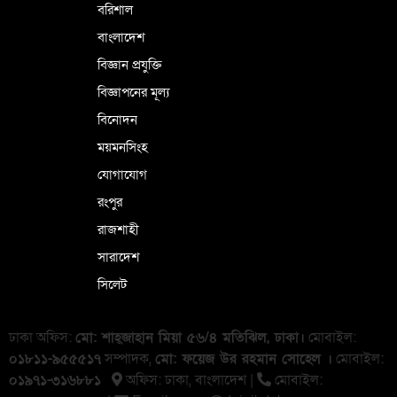
বরিশাল
বাংলাদেশ
বিজ্ঞান প্রযুক্তি
বিজ্ঞাপনের মূল্য
বিনোদন
ময়মনসিংহ
যোগাযোগ
রংপুর
রাজশাহী
সারাদেশ
সিলেট
ঢাকা অফিস:
মো: শাহ্জাহান মিয়া ৫৬/৪ মতিঝিল, ঢাকা।
মোবাইল:
০১৮১১-৯৫৫৫১৭
সম্পাদক,
মো: ফয়েজ উর রহমান সোহেল ।
মোবাইল:
০১৯৭১-৩১৬৮৮১
অফিস: ঢাকা, বাংলা‌দেশ |
মোবাইল: