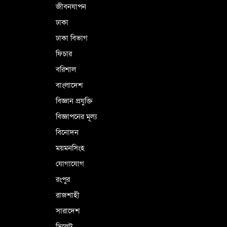
জীবনযাপন
কারামুক্ত হলেন তৃণমূল বিএনপির চেয়ারপারসন
ঢাকা
শমসের মবিন চৌধুরী
ঢাকা বিভাগ
ফিচার
বরিশাল
বাংলাদেশ
বিজ্ঞান প্রযুক্তি
বিজ্ঞাপনের মূল্য
বিনোদন
ময়মনসিংহ
যোগাযোগ
রংপুর
রাজশাহী
সারাদেশ
সিলেট