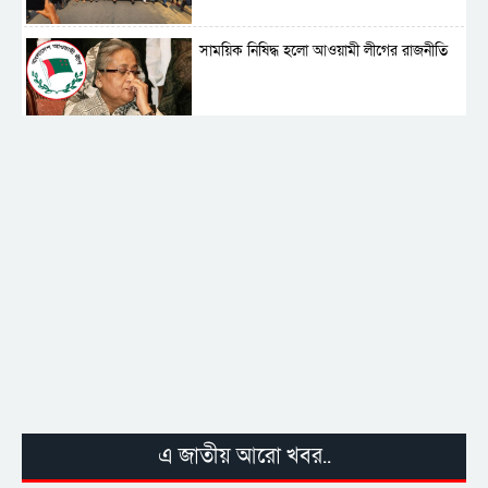
সাময়িক নিষিদ্ধ হলো আওয়ামী লীগের রাজনীতি
‎তালামীযে ইসলামিয়ার কেন্দ্রীয় কাউন্সিল সম্পন্ন
শহীদে বালাকোট সম্মেলন: বাংলাদেশ হবে
ইসলামী চিন্তা-চেতনা ও মূল্যবোধের
পর্তুগালে নথি জালিয়াতির অভিযোগে দুই
বাংলাদেশী গ্রেপ্তার
এ জাতীয় আরো খবর..