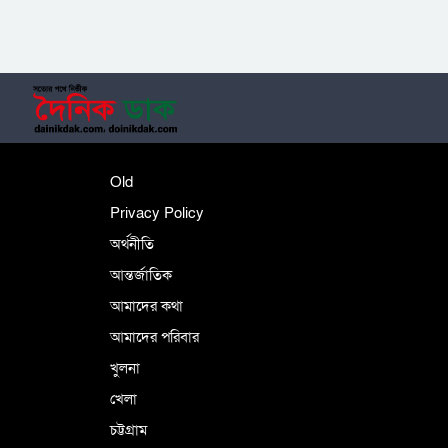
‎তালামীযে ইসলামিয়ার কেন্দ্রীয় কাউন্সিল সম্পন্ন
শহীদে বালাকোট সম্মেলন: বাংলাদেশ হবে
Old
ইসলামী চিন্তা-চেতনা ও মূল্যবোধের
Privacy Policy
অর্থনীতি
আন্তর্জাতিক
পর্তুগালে নথি জালিয়াতির অভিযোগে দুই
বাংলাদেশী গ্রেপ্তার
আমাদের কথা
আমাদের পরিবার
খুলনা
ভূরাজনৈতিক ও কৌশলগত কারণে তাৎপর্যপূর্ণ
খেলা
সফর
চট্টগ্রাম