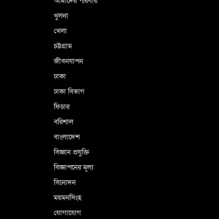
আমাদের পরিবার
খুলনা
ভূরাজনৈতিক ও কৌশলগত কারণে তাৎপর্যপূর্ণ
খেলা
সফর
চট্টগ্রাম
জীবনযাপন
কারামুক্ত হলেন তৃণমূল বিএনপির চেয়ারপারসন
ঢাকা
শমসের মবিন চৌধুরী
ঢাকা বিভাগ
ফিচার
বরিশাল
বাংলাদেশ
বিজ্ঞান প্রযুক্তি
বিজ্ঞাপনের মূল্য
বিনোদন
ময়মনসিংহ
যোগাযোগ