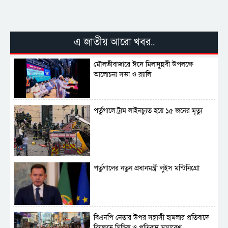
পর্তুগালে নথি জালিয়াতির অভিযোগে দুই
বাংলাদেশী গ্রেপ্তার
এ জাতীয় আরো খবর..
মৌলভীবাজারে ঈদে মিলাদুন্নবী উপলক্ষে
সার্বভৌমত্ব-স্বাধীনতা অক্ষুণ্ন রাখতে সবসময়
আলোচনা সভা ও র‍্যালি
প্রস্তুত সেনাবাহিনী
পর্তুগালে ট্রাম লাইনচ্যুত হয়ে ১৫ জনের মৃত্যু
পর্তুগালের নতুন প্রধানমন্ত্রী লুইস মন্টিনিগ্রো
বিএনপি নেতার উপর সন্ত্রাসী হামলার প্রতিবাদে
বিক্ষোভ মিছিল ও প্রতিবাদ সমাবেশ