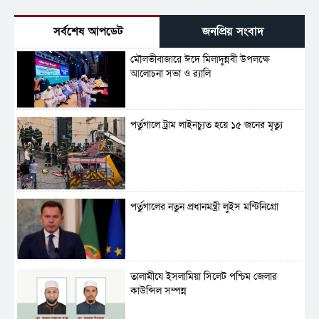
সর্বশেষ আপডেট
জনপ্রিয় সংবাদ
মৌলভীবাজারে ঈদে মিলাদুন্নবী উপলক্ষে
আলোচনা সভা ও র‍্যালি
পর্তুগালে ট্রাম লাইনচ্যুত হয়ে ১৫ জনের মৃত্যু
পর্তুগালের নতুন প্রধানমন্ত্রী লুইস মন্টিনিগ্রো
‎তালামীযে ইসলামিয়া সিলেট পশ্চিম জেলার
কাউন্সিল সম্পন্ন