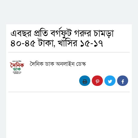
এবছর প্রতি বর্গফুট গরুর চামড়া
৪০-৪৫ টাকা, খাসির ১৫-১৭
দৈনিক ডাক অনলাইন ডেস্ক