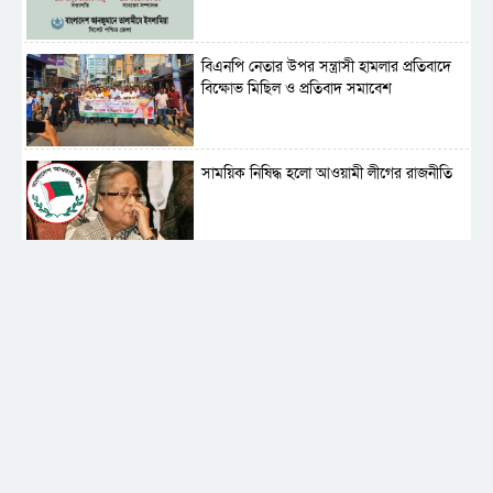
বিএনপি নেতার উপর সন্ত্রাসী হামলার প্রতিবাদে
বিক্ষোভ মিছিল ও প্রতিবাদ সমাবেশ
সাময়িক নিষিদ্ধ হলো আওয়ামী লীগের রাজনীতি
‎তালামীযে ইসলামিয়ার কেন্দ্রীয় কাউন্সিল সম্পন্ন
শহীদে বালাকোট সম্মেলন: বাংলাদেশ হবে
ইসলামী চিন্তা-চেতনা ও মূল্যবোধের