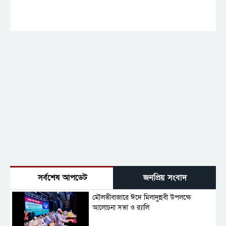
সর্বশেষ আপডেট
জনপ্রিয় সংবাদ
মৌলভীবাজারে ঈদে মিলাদুন্নবী উপলক্ষে
আলোচনা সভা ও র‍্যালি