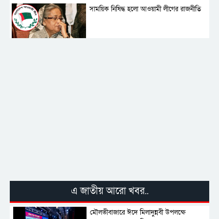
সাময়িক নিষিদ্ধ হলো আওয়ামী লীগের রাজনীতি
‎তালামীযে ইসলামিয়ার কেন্দ্রীয় কাউন্সিল সম্পন্ন
শহীদে বালাকোট সম্মেলন: বাংলাদেশ হবে
ইসলামী চিন্তা-চেতনা ও মূল্যবোধের
পর্তুগালে নথি জালিয়াতির অভিযোগে দুই
বাংলাদেশী গ্রেপ্তার
এ জাতীয় আরো খবর..
মৌলভীবাজারে ঈদে মিলাদুন্নবী উপলক্ষে