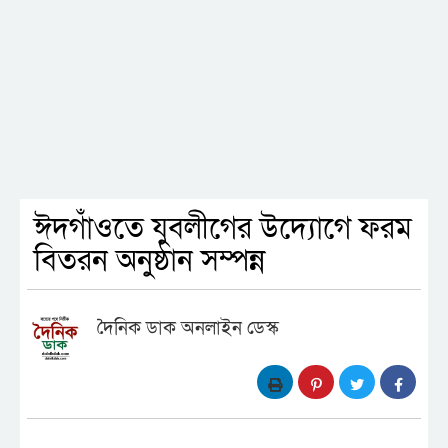
ঈদগাঁওতে যুবলীগের উদ্যোগে ফরম
বিতরন অনুষ্ঠান সম্পন্ন
দৈনিক ডাক অনলাইন ডেস্ক