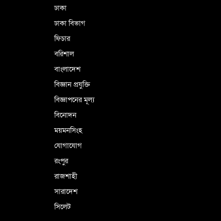
কারামুক্ত হলেন তৃণমূল বিএনপির চেয়ারপারসন
ঢাকা
শমসের মবিন চৌধুরী
ঢাকা বিভাগ
ফিচার
বরিশাল
বাংলাদেশ
বিজ্ঞান প্রযুক্তি
বিজ্ঞাপনের মূল্য
বিনোদন
ময়মনসিংহ
যোগাযোগ
রংপুর
রাজশাহী
সারাদেশ
সিলেট