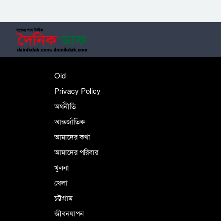
‎তালামীযে ইসলামিয়ার কেন্দ্রীয় কাউন্সিল সম্পন্ন
শহীদে বালাকোট সম্মেলন: বাংলাদেশ হবে
Old
ইসলামী চিন্তা-চেতনা ও মূল্যবোধের
Privacy Policy
অর্থনীতি
আন্তর্জাতিক
পর্তুগালে নথি জালিয়াতির অভিযোগে দুই
বাংলাদেশী গ্রেপ্তার
আমাদের কথা
আমাদের পরিবার
খুলনা
ভূরাজনৈতিক ও কৌশলগত কারণে তাৎপর্যপূর্ণ
খেলা
সফর
চট্টগ্রাম
জীবনযাপন