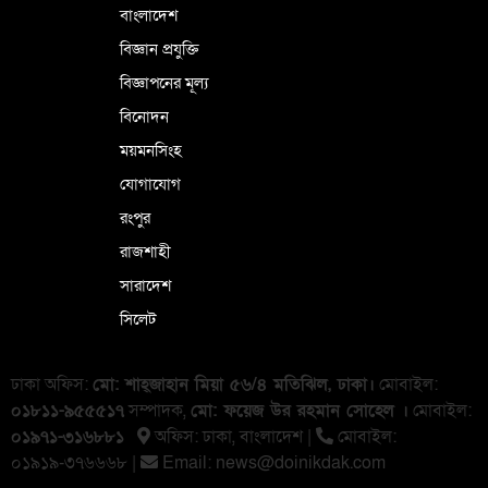
বাংলাদেশ
বিজ্ঞান প্রযুক্তি
বিজ্ঞাপনের মূল্য
বিনোদন
ময়মনসিংহ
যোগাযোগ
রংপুর
রাজশাহী
সারাদেশ
সিলেট
ঢাকা অফিস:
মো: শাহ্জাহান মিয়া ৫৬/৪ মতিঝিল, ঢাকা।
মোবাইল:
০১৮১১-৯৫৫৫১৭
সম্পাদক,
মো: ফয়েজ উর রহমান সোহেল ।
মোবাইল:
০১৯৭১-৩১৬৮৮১
অফিস: ঢাকা, বাংলা‌দেশ |
মোবাইল:
০১৯১৯-৩৭৬৬৬৮ |
Email:
news@doinikdak.com