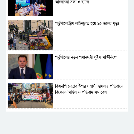
সার্বভৌমত্ব-স্বাধীনতা অক্ষুণ্ন রাখতে সবসময়
আলোচনা সভা ও র‍্যালি
প্রস্তুত সেনাবাহিনী
পর্তুগালে ট্রাম লাইনচ্যুত হয়ে ১৫ জনের মৃত্যু
পর্তুগালের নতুন প্রধানমন্ত্রী লুইস মন্টিনিগ্রো
বিএনপি নেতার উপর সন্ত্রাসী হামলার প্রতিবাদে
বিক্ষোভ মিছিল ও প্রতিবাদ সমাবেশ
সাময়িক নিষিদ্ধ হলো আওয়ামী লীগের রাজনীতি