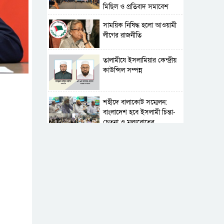
মিছিল ও প্রতিবাদ সমাবেশ
সাময়িক নিষিদ্ধ হলো আওয়ামী
লীগের রাজনীতি
‎তালামীযে ইসলামিয়ার কেন্দ্রীয়
কাউন্সিল সম্পন্ন
শহীদে বালাকোট সম্মেলন:
বাংলাদেশ হবে ইসলামী চিন্তা-
চেতনা ও মূল্যবোধের
পর্তুগালে নথি জালিয়াতির
অভিযোগে দুই বাংলাদেশী
গ্রেপ্তার
সার্বভৌমত্ব-স্বাধীনতা অক্ষুণ্ন
রাখতে সবসময় প্রস্তুত
সেনাবাহিনী