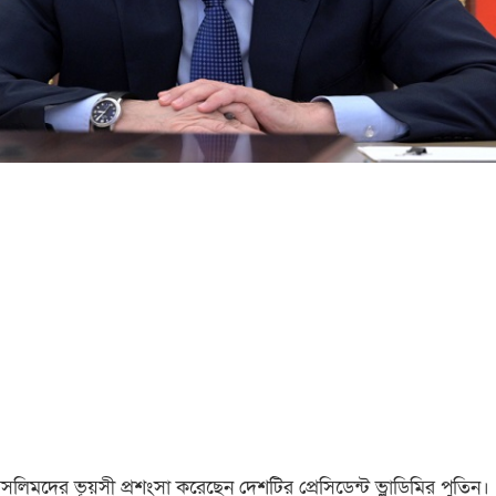
ুসলিমদের ভূয়সী প্রশংসা করেছেন দেশটির প্রেসিডেন্ট ভ্লাডিমির পুতিন।