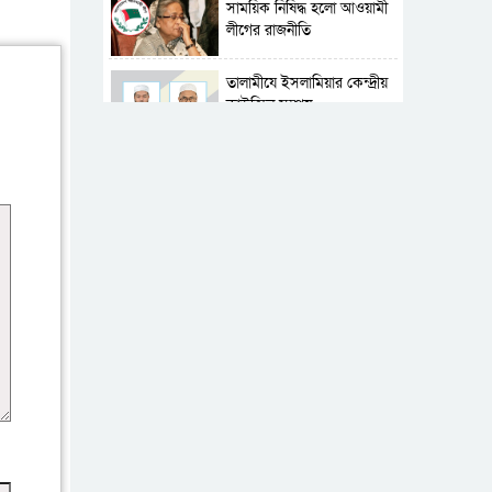
সাময়িক নিষিদ্ধ হলো আওয়ামী
লীগের রাজনীতি
‎তালামীযে ইসলামিয়ার কেন্দ্রীয়
কাউন্সিল সম্পন্ন
শহীদে বালাকোট সম্মেলন:
বাংলাদেশ হবে ইসলামী চিন্তা-
চেতনা ও মূল্যবোধের
পর্তুগালে নথি জালিয়াতির
অভিযোগে দুই বাংলাদেশী
গ্রেপ্তার
ভূরাজনৈতিক ও কৌশলগত
কারণে তাৎপর্যপূর্ণ সফর
কারামুক্ত হলেন তৃণমূল
বিএনপির চেয়ারপারসন
শমসের মবিন চৌধুরী