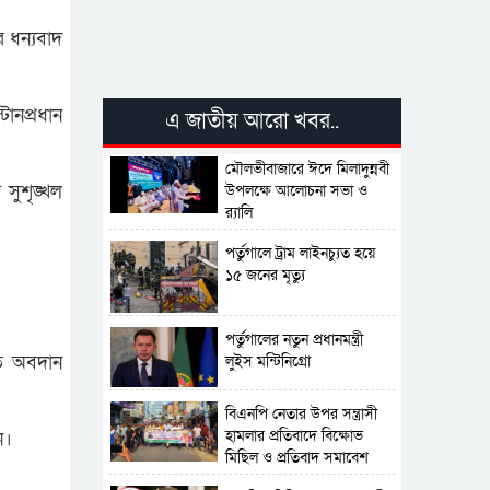
র ধন্যবাদ
ানপ্রধান
এ জাতীয় আরো খবর..
মৌলভীবাজারে ঈদে মিলাদুন্নবী
 সুশৃঙ্খল
উপলক্ষে আলোচনা সভা ও
র‍্যালি
পর্তুগালে ট্রাম লাইনচ্যুত হয়ে
১৫ জনের মৃত্যু
পর্তুগালের নতুন প্রধানমন্ত্রী
তে অবদান
লুইস মন্টিনিগ্রো
বিএনপি নেতার উপর সন্ত্রাসী
হামলার প্রতিবাদে বিক্ষোভ
ন।
মিছিল ও প্রতিবাদ সমাবেশ