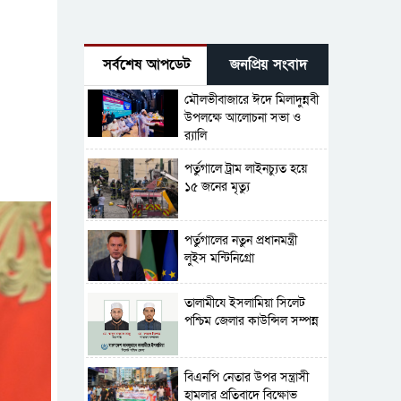
সর্বশেষ আপডেট
জনপ্রিয় সংবাদ
মৌলভীবাজারে ঈদে মিলাদুন্নবী
উপলক্ষে আলোচনা সভা ও
র‍্যালি
পর্তুগালে ট্রাম লাইনচ্যুত হয়ে
১৫ জনের মৃত্যু
পর্তুগালের নতুন প্রধানমন্ত্রী
লুইস মন্টিনিগ্রো
‎তালামীযে ইসলামিয়া সিলেট
পশ্চিম জেলার কাউন্সিল সম্পন্ন
বিএনপি নেতার উপর সন্ত্রাসী
হামলার প্রতিবাদে বিক্ষোভ