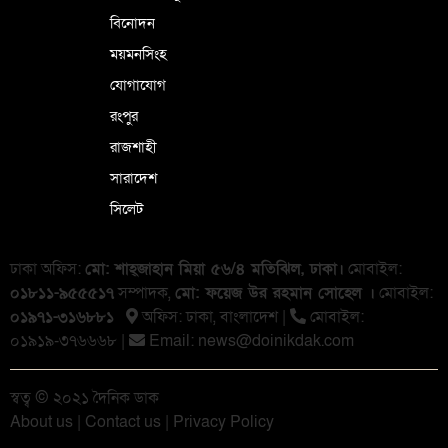
বিনোদন
ময়মনসিংহ
যোগাযোগ
রংপুর
রাজশাহী
সারাদেশ
সিলেট
ঢাকা অফিস:
মো: শাহ্জাহান মিয়া ৫৬/৪ মতিঝিল, ঢাকা।
মোবাইল:
০১৮১১-৯৫৫৫১৭
সম্পাদক,
মো: ফয়েজ উর রহমান সোহেল ।
মোবাইল:
০১৯৭১-৩১৬৮৮১
অফিস: ঢাকা, বাংলা‌দেশ |
মোবাইল:
০১৯১৯-৩৭৬৬৬৮ |
Email:
news@doinikdak.com
স্বত্ব © ২০২১ দৈনিক ডাক
About us
|
Contact us
|
Privacy Policy