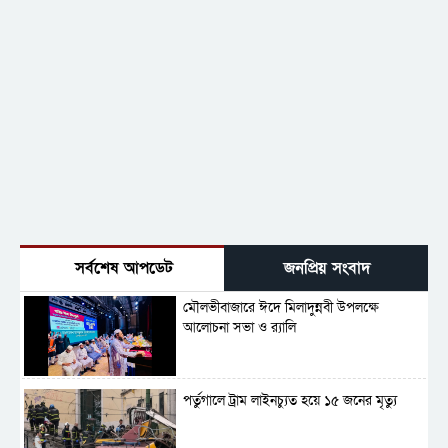
সর্বশেষ আপডেট
জনপ্রিয় সংবাদ
মৌলভীবাজারে ঈদে মিলাদুন্নবী উপলক্ষে
আলোচনা সভা ও র‍্যালি
পর্তুগালে ট্রাম লাইনচ্যুত হয়ে ১৫ জনের মৃত্যু