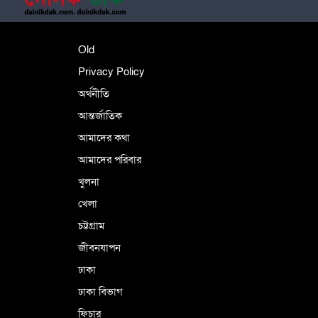
শহীদে বালাকোট সম্মেলন: বাংলাদেশ হবে
Old
ইসলামী চিন্তা-চেতনা ও মূল্যবোধের
Privacy Policy
অর্থনীতি
আন্তর্জাতিক
পর্তুগালে নথি জালিয়াতির অভিযোগে দুই
বাংলাদেশী গ্রেপ্তার
আমাদের কথা
আমাদের পরিবার
খুলনা
ভূরাজনৈতিক ও কৌশলগত কারণে তাৎপর্যপূর্ণ
খেলা
সফর
চট্টগ্রাম
জীবনযাপন
কারামুক্ত হলেন তৃণমূল বিএনপির চেয়ারপারসন
ঢাকা
শমসের মবিন চৌধুরী
ঢাকা বিভাগ
ফিচার