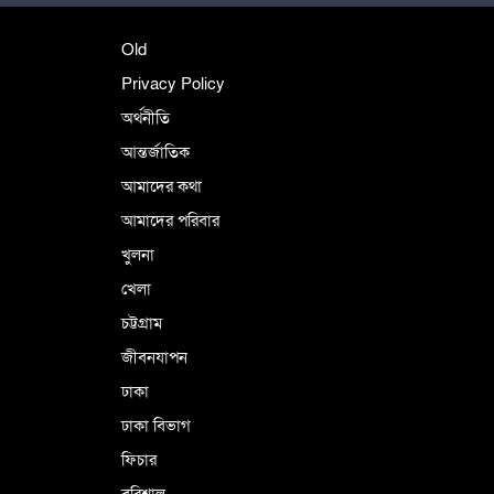
শহীদে বালাকোট সম্মেলন: বাংলাদেশ হবে
Old
ইসলামী চিন্তা-চেতনা ও মূল্যবোধের
Privacy Policy
অর্থনীতি
আন্তর্জাতিক
পর্তুগালে নথি জালিয়াতির অভিযোগে দুই
বাংলাদেশী গ্রেপ্তার
আমাদের কথা
আমাদের পরিবার
খুলনা
ভূরাজনৈতিক ও কৌশলগত কারণে তাৎপর্যপূর্ণ
খেলা
সফর
চট্টগ্রাম
জীবনযাপন
কারামুক্ত হলেন তৃণমূল বিএনপির চেয়ারপারসন
ঢাকা
শমসের মবিন চৌধুরী
ঢাকা বিভাগ
ফিচার
বরিশাল