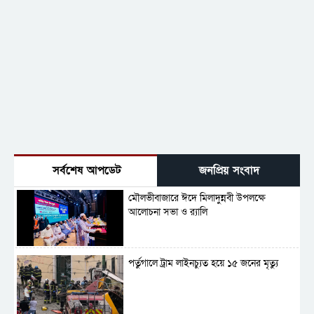
সর্বশেষ আপডেট
জনপ্রিয় সংবাদ
মৌলভীবাজারে ঈদে মিলাদুন্নবী উপলক্ষে
আলোচনা সভা ও র‍্যালি
পর্তুগালে ট্রাম লাইনচ্যুত হয়ে ১৫ জনের মৃত্যু