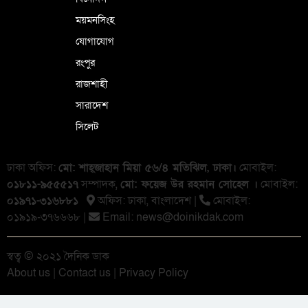
ময়মনসিংহ
যোগাযোগ
রংপুর
রাজশাহী
সারাদেশ
সিলেট
ঢাকা অফিস:
মো: শাহ্জাহান মিয়া ৫৬/৪ মতিঝিল, ঢাকা।
মোবাইল:
০১৮১১-৯৫৫৫১৭
সম্পাদক,
মো: ফয়েজ উর রহমান সোহেল ।
মোবাইল:
০১৯৭১-৩১৬৮৮১
অফিস: ঢাকা, বাংলা‌দেশ |
মোবাইল:
০১৯১৯-৩৭৬৬৬৮ |
Email:
news@doinikdak.com
স্বত্ব © ২০২১ দৈনিক ডাক
About us
|
Contact us
|
Privacy Policy