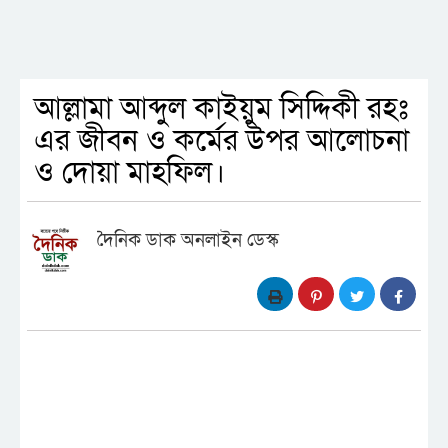
আল্লামা আব্দুল কাইয়ুম সিদ্দিকী রহঃ
এর জীবন ও কর্মের উপর আলোচনা
ও দোয়া মাহফিল।
দৈনিক ডাক অনলাইন ডেস্ক