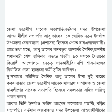
জেলা ছাত্রলীগ সাবেক সভাপতি,বর্তমান সদর উপজেলা
আওয়ামীলীগ সভাপতি আবু তালেব কে ঘোষিত নতুন ঈদগাঁও
উপজেলা চেয়ারম্যান (প্রশাসক) হিসেবে পেতে চায়এলাকাবাসী।
প্রাপ্ত তথ্য মতে, আবু তালেব বঙ্গবন্ধুর আদর্শের সৈনিক,মাননীয়
প্রধানমন্ত্রী শেখ হাসিনার অতন্দ্র প্রহরী। ৯০ দশকে সৈরাচার
বিরোধী আন্দোলনে নেতৃত্ব দানকারী,বিএনপি শাসনামলের
নির্যাতিত নেতা, হাজারো কর্মী সৃষ্টির কারিগর।
দু:সময়ের পরিক্ষিত সৈনিক আবু তালেব টানা দুই বারের
ককসবাজার জেলা ছাত্রলীগ সাবেক সাধারণ সম্পাদক ও জেলা
ছাত্রলীগের সাবেক সভাপতি হিসেবে সফলতার সহিত দায়িত্ব
পালন করেন।
আবার তিনি ঈদগাঁও ফরিদ আহমদ কলেজের গভর্নিং বড়ির
সভাপতি। বর্তমান কক্সবাজার সদর উপজেলা আওয়ামীলীগের