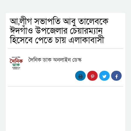
আ,লীগ সভাপতি আবু তালেবকে
ঈদগাঁও উপজেলার চেয়ারম্যান
হিসেবে পেতে চায় এলাকাবাসী
দৈনিক ডাক অনলাইন ডেস্ক