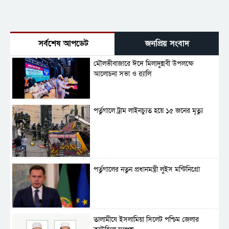
সর্বশেষ আপডেট
জনপ্রিয় সংবাদ
মৌলভীবাজারে ঈদে মিলাদুন্নবী উপলক্ষে
আলোচনা সভা ও র‍্যালি
পর্তুগালে ট্রাম লাইনচ্যুত হয়ে ১৫ জনের মৃত্যু
পর্তুগালের নতুন প্রধানমন্ত্রী লুইস মন্টিনিগ্রো
‎তালামীযে ইসলামিয়া সিলেট পশ্চিম জেলার