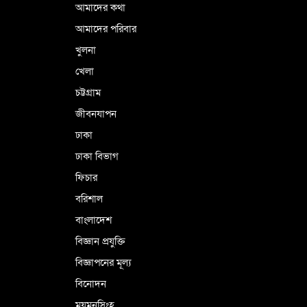
বাংলাদেশী গ্রেপ্তার
আমাদের কথা
আমাদের পরিবার
খুলনা
ভূরাজনৈতিক ও কৌশলগত কারণে তাৎপর্যপূর্ণ
খেলা
সফর
চট্টগ্রাম
জীবনযাপন
কারামুক্ত হলেন তৃণমূল বিএনপির চেয়ারপারসন
ঢাকা
শমসের মবিন চৌধুরী
ঢাকা বিভাগ
ফিচার
বরিশাল
বাংলাদেশ
বিজ্ঞান প্রযুক্তি
বিজ্ঞাপনের মূল্য
বিনোদন
ময়মনসিংহ