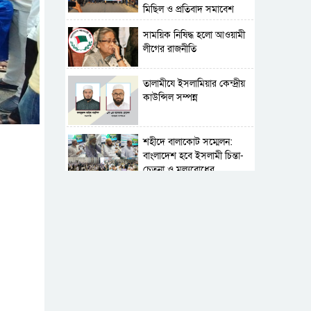
মিছিল ও প্রতিবাদ সমাবেশ
সাময়িক নিষিদ্ধ হলো আওয়ামী
লীগের রাজনীতি
‎তালামীযে ইসলামিয়ার কেন্দ্রীয়
কাউন্সিল সম্পন্ন
শহীদে বালাকোট সম্মেলন:
বাংলাদেশ হবে ইসলামী চিন্তা-
চেতনা ও মূল্যবোধের
পর্তুগালে নথি জালিয়াতির
অভিযোগে দুই বাংলাদেশী
গ্রেপ্তার
সার্বভৌমত্ব-স্বাধীনতা অক্ষুণ্ন
রাখতে সবসময় প্রস্তুত
সেনাবাহিনী