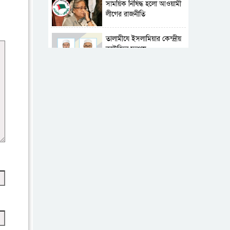
সাময়িক নিষিদ্ধ হলো আওয়ামী
লীগের রাজনীতি
‎তালামীযে ইসলামিয়ার কেন্দ্রীয়
কাউন্সিল সম্পন্ন
শহীদে বালাকোট সম্মেলন:
বাংলাদেশ হবে ইসলামী চিন্তা-
চেতনা ও মূল্যবোধের
পর্তুগালে নথি জালিয়াতির
অভিযোগে দুই বাংলাদেশী
গ্রেপ্তার
ভূরাজনৈতিক ও কৌশলগত
কারণে তাৎপর্যপূর্ণ সফর
কারামুক্ত হলেন তৃণমূল
বিএনপির চেয়ারপারসন
শমসের মবিন চৌধুরী