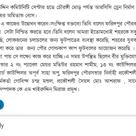
ন কমিউনিটি সেন্টার হতে চৌরঙ্গী মোড় পর্যন্ত আরসিসি ড্রেন নির্মা
েয়র অমিতাভ বোস।
এ কাজের উদ্বোধন করেন।সংক্ষিপ্ত বক্তব্যে তিনি বলেন ফরিদপুর পৌর
 সেটা নিশ্চিত করতে হবে।তিনি বলেন আমরা ইতোমধ্যেই শহরকে সব
ছি, লোকজনের চলাচলের জন্য ফুটপাতের ব্যবস্থা করেছি, শহরের যুব
লা করে তার জন্য পৌর গোল্ডকাপ কাপ ফুটবলের আয়োজন করেছি । 
ায় সে লক্ষ্যে কাজ করে যাচ্ছি।এ সময় উপস্থিত ছিলেন বীর মুক্তিযোদ্
ার ২ নং প্যানেল মেয়র মতিউর রহমান শামীম, ১৩ নং কাউন্সিলর
র্ড কাউন্সিলর অপূর্ব সাহা অপু, ফরিদপুর পৌরসভার নির্বাহী প্রকৌশল
মকর্তা গোবিন্দ চন্দ্র মন্ডল, প্রকৌশলী সৈয়দ মোঃ আশরাফ , স
ম্পাদক কে এম খাইরুদ্দিন মিরাজ প্রমূখ।
ly