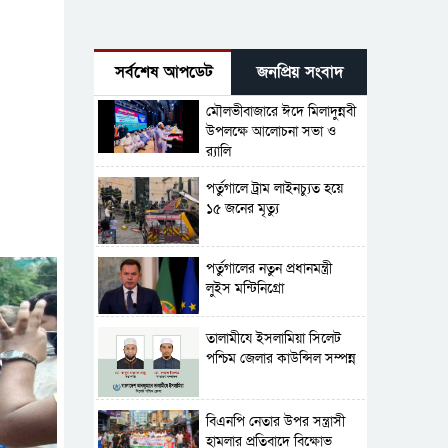
সর্বশেষ আপডেট
জনপ্রিয় সংবাদ
মৌলভীবাজারে ঈদে মিলাদুন্নবী
উপলক্ষে আলোচনা সভা ও
র‍্যালি
পর্তুগালে ট্রাম লাইনচ্যুত হয়ে
১৫ জনের মৃত্যু
পর্তুগালের নতুন প্রধানমন্ত্রী
লুইস মন্টিনিগ্রো
‎তালামীযে ইসলামিয়া সিলেট
পশ্চিম জেলার কাউন্সিল সম্পন্ন
বিএনপি নেতার উপর সন্ত্রাসী
হামলার প্রতিবাদে বিক্ষোভ