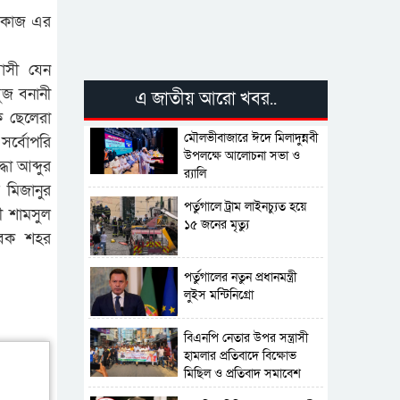
ণ কাজ এর
বাসী যেন
ুজ বনানী
এ জাতীয় আরো খবর..
ক ছেলেরা
মৌলভীবাজারে ঈদে মিলাদুন্নবী
সর্বোপরি
উপলক্ষে আলোচনা সভা ও
ধা আব্দুর
র‍্যালি
 মিজানুর
পর্তুগালে ট্রাম লাইনচ্যুত হয়ে
ী শামসুল
১৫ জনের মৃত্যু
াবেক শহর
পর্তুগালের নতুন প্রধানমন্ত্রী
লুইস মন্টিনিগ্রো
বিএনপি নেতার উপর সন্ত্রাসী
হামলার প্রতিবাদে বিক্ষোভ
মিছিল ও প্রতিবাদ সমাবেশ