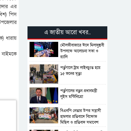
লাদার এর
বিশ) পিস
 উপজেলার
এ জাতীয় আরো খবর..
ক) ধারায়
মৌলভীবাজারে ঈদে মিলাদুন্নবী
উপলক্ষে আলোচনা সভা ও
ী নাইমকে
র‍্যালি
পর্তুগালে ট্রাম লাইনচ্যুত হয়ে
১৫ জনের মৃত্যু
পর্তুগালের নতুন প্রধানমন্ত্রী
লুইস মন্টিনিগ্রো
বিএনপি নেতার উপর সন্ত্রাসী
হামলার প্রতিবাদে বিক্ষোভ
মিছিল ও প্রতিবাদ সমাবেশ