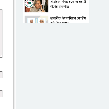
সাময়িক নিষিদ্ধ হলো আওয়ামী
লীগের রাজনীতি
‎তালামীযে ইসলামিয়ার কেন্দ্রীয়
কাউন্সিল সম্পন্ন
শহীদে বালাকোট সম্মেলন:
বাংলাদেশ হবে ইসলামী চিন্তা-
চেতনা ও মূল্যবোধের
পর্তুগালে নথি জালিয়াতির
অভিযোগে দুই বাংলাদেশী
গ্রেপ্তার
ভূরাজনৈতিক ও কৌশলগত
কারণে তাৎপর্যপূর্ণ সফর
কারামুক্ত হলেন তৃণমূল
বিএনপির চেয়ারপারসন
শমসের মবিন চৌধুরী