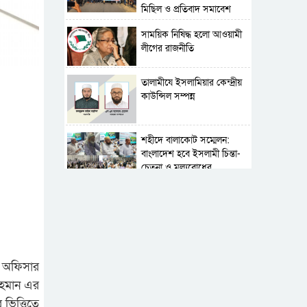
মিছিল ও প্রতিবাদ সমাবেশ
সাময়িক নিষিদ্ধ হলো আওয়ামী
লীগের রাজনীতি
‎তালামীযে ইসলামিয়ার কেন্দ্রীয়
কাউন্সিল সম্পন্ন
শহীদে বালাকোট সম্মেলন:
বাংলাদেশ হবে ইসলামী চিন্তা-
চেতনা ও মূল্যবোধের
পর্তুগালে নথি জালিয়াতির
অভিযোগে দুই বাংলাদেশী
গ্রেপ্তার
সার্বভৌমত্ব-স্বাধীনতা অক্ষুণ্ন
রাখতে সবসময় প্রস্তুত
 অফিসার
সেনাবাহিনী
রহমান এর
ভিত্তিতে