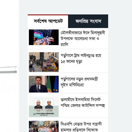
সর্বশেষ আপডেট
জনপ্রিয় সংবাদ
মৌলভীবাজারে ঈদে মিলাদুন্নবী
উপলক্ষে আলোচনা সভা ও
র‍্যালি
পর্তুগালে ট্রাম লাইনচ্যুত হয়ে
১৫ জনের মৃত্যু
পর্তুগালের নতুন প্রধানমন্ত্রী
লুইস মন্টিনিগ্রো
‎তালামীযে ইসলামিয়া সিলেট
পশ্চিম জেলার কাউন্সিল সম্পন্ন
বিএনপি নেতার উপর সন্ত্রাসী
হামলার প্রতিবাদে বিক্ষোভ