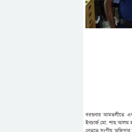
বরগুনার আমতলীতে এক
ইনচার্জ মো. শাহ আলম 
নেতৃত্বে সংগীয় অফিসা