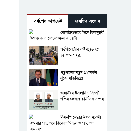
সর্বশেষ আপডেট
জনপ্রিয় সংবাদ
মৌলভীবাজারে ঈদে মিলাদুন্নবী
উপলক্ষে আলোচনা সভা ও র‍্যালি
পর্তুগালে ট্রাম লাইনচ্যুত হয়ে
১৫ জনের মৃত্যু
পর্তুগালের নতুন প্রধানমন্ত্রী
লুইস মন্টিনিগ্রো
‎তালামীযে ইসলামিয়া সিলেট
পশ্চিম জেলার কাউন্সিল সম্পন্ন
বিএনপি নেতার উপর সন্ত্রাসী
হামলার প্রতিবাদে বিক্ষোভ মিছিল ও প্রতিবাদ
সমাবেশ