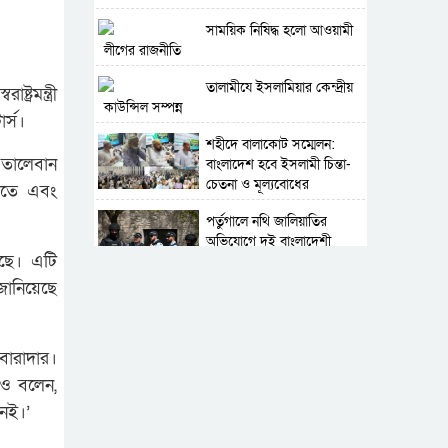
সাময়িক নিষিদ্ধ হলো আওয়ামী
লীগের রাজনীতি
‎তালামীযে ইসলামিয়ার কেন্দ্রীয়
রমন্ত্রী
কাউন্সিল সম্পন্ন
র্স।
শহীদে বালাকোট সম্মেলন:
 তালেবান
বাংলাদেশ হবে ইসলামী চিন্তা-
চেতনা ও মূল্যবোধের
করতে এবং
পর্তুগালে নথি জালিয়াতির
অভিযোগে দুই বাংলাদেশী
েছে। এটি
গ্রেপ্তার
জানিয়েছে
সার্বভৌমত্ব-স্বাধীনতা অক্ষুণ্ন
রাখতে সবসময় প্রস্তুত সেনাবাহিনী
বারাদার।
রও বলেন,
নেই।’