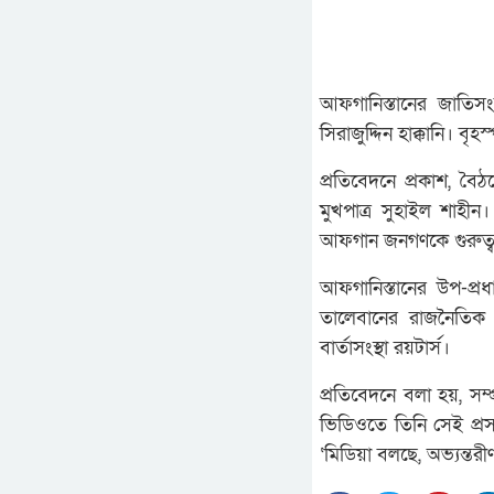
আফগানিস্তানের জাতিসংঘ
সিরাজুদ্দিন হাক্কানি। বৃ
প্রতিবেদনে প্রকাশ, ব
মুখপাত্র সুহাইল শাহী
আফগান জনগণকে গুরুত্বপূ
আফগানিস্তানের উপ-প্র
তালেবানের রাজনৈতিক 
বার্তাসংস্থা রয়টার্স।
প্রতিবেদনে বলা হয়, সম
ভিডিওতে তিনি সেই প্র
‘মিডিয়া বলছে, অভ্যন্তর