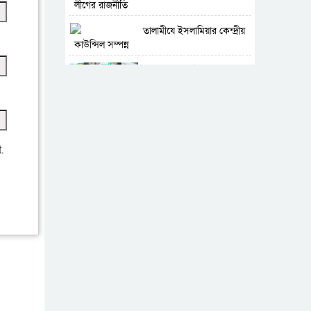
লীগের রাজনীতি
‎তালামীযে ইসলামিয়ার কেন্দ্রীয়
কাউন্সিল সম্পন্ন
শহীদে বালাকোট সম্মেলন:
বাংলাদেশ হবে ইসলামী চিন্তা-
চেতনা ও মূল্যবোধের
পর্তুগালে নথি জালিয়াতির
অভিযোগে দুই বাংলাদেশী
.
গ্রেপ্তার
ভূরাজনৈতিক ও কৌশলগত
কারণে তাৎপর্যপূর্ণ সফর
কারামুক্ত হলেন তৃণমূল
বিএনপির চেয়ারপারসন
শমসের মবিন চৌধুরী