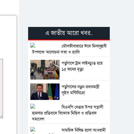
এ জাতীয় আরো খবর..
মৌলভীবাজারে ঈদে মিলাদুন্নবী
উপলক্ষে আলোচনা সভা ও র‍্যালি
পর্তুগালে ট্রাম লাইনচ্যুত হয়ে
১৫ জনের মৃত্যু
পর্তুগালের নতুন প্রধানমন্ত্রী
লুইস মন্টিনিগ্রো
বিএনপি নেতার উপর সন্ত্রাসী
হামলার প্রতিবাদে বিক্ষোভ মিছিল ও প্রতিবাদ
সমাবেশ
সাময়িক নিষিদ্ধ হলো আওয়ামী