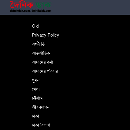
শহীদে বালাকোট সম্মেলন: বাংলাদেশ হবে
Old
ইসলামী চিন্তা-চেতনা ও মূল্যবোধের
Privacy Policy
অর্থনীতি
আন্তর্জাতিক
পর্তুগালে নথি জালিয়াতির অভিযোগে দুই
বাংলাদেশী গ্রেপ্তার
আমাদের কথা
আমাদের পরিবার
খুলনা
ভূরাজনৈতিক ও কৌশলগত কারণে তাৎপর্যপূর্ণ
খেলা
সফর
চট্টগ্রাম
জীবনযাপন
কারামুক্ত হলেন তৃণমূল বিএনপির চেয়ারপারসন
ঢাকা
শমসের মবিন চৌধুরী
ঢাকা বিভাগ