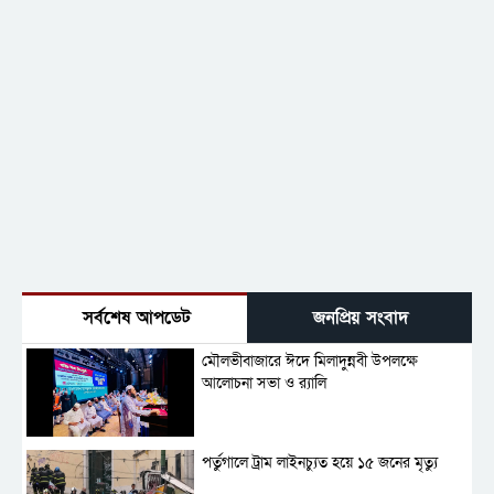
সর্বশেষ আপডেট
জনপ্রিয় সংবাদ
মৌলভীবাজারে ঈদে মিলাদুন্নবী উপলক্ষে
আলোচনা সভা ও র‍্যালি
পর্তুগালে ট্রাম লাইনচ্যুত হয়ে ১৫ জনের মৃত্যু