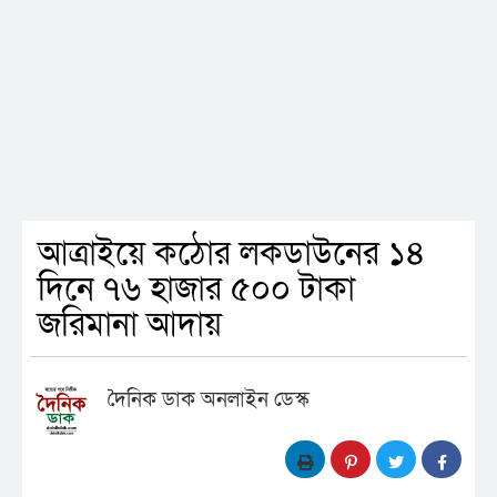
আত্রাইয়ে কঠোর লকডাউনের ১৪
দিনে ৭৬ হাজার ৫০০ টাকা
জরিমানা আদায়
দৈনিক ডাক অনলাইন ডেস্ক