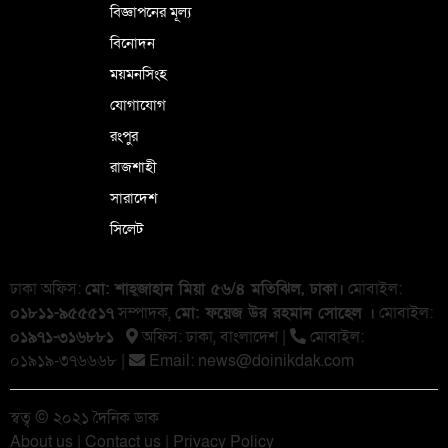
বিজ্ঞাপনের মূল্য
বিনোদন
ময়মনসিংহ
যোগাযোগ
রংপুর
রাজশাহী
সারাদেশ
সিলেট
ঢাকা অফিস:
মো: শাহ্জাহান মিয়া ৫৬/৪ মতিঝিল, ঢাকা।
মোবাইল:
০১৮১১-৯৫৫৫১৭
সম্পাদক,
মো: ফয়েজ উর রহমান সোহেল ।
মোবাইল:
০১৯৭১-৩১৬৮৮১
অফিস: ঢাকা, বাংলা‌দেশ |
মোবাইল:
০১৯১৯-৩৭৬৬৬৮ |
Email:
news@doinikdak.com
স্বত্ব © ২০২১ দৈনিক ডাক
About us
|
Contact us
|
Privacy Policy