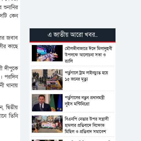
 শুনানির
েটি কেন
এ জাতীয় আরো খবর..
লের জবাব
দীর কাছে
মৌলভীবাজারে ঈদে মিলাদুন্নবী
উপলক্ষে আলোচনা সভা ও
র‍্যালি
ী দীপুকে
পর্তুগালে ট্রাম লাইনচ্যুত হয়ে
ব। পরদিন
১৫ জনের মৃত্যু
নী থানায়
পর্তুগালের নতুন প্রধানমন্ত্রী
লুইস মন্টিনিগ্রো
 দ্বিতীয়
ানে তিনি
বিএনপি নেতার উপর সন্ত্রাসী
হামলার প্রতিবাদে বিক্ষোভ
মিছিল ও প্রতিবাদ সমাবেশ