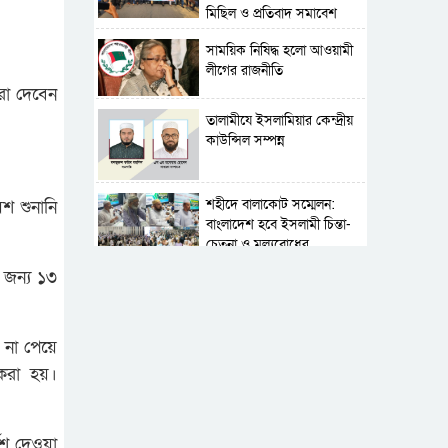
মিছিল ও প্রতিবাদ সমাবেশ
সাময়িক নিষিদ্ধ হলো আওয়ামী
লীগের রাজনীতি
িরা দেবেন
‎তালামীযে ইসলামিয়ার কেন্দ্রীয়
কাউন্সিল সম্পন্ন
শহীদে বালাকোট সম্মেলন:
 শুনানি
বাংলাদেশ হবে ইসলামী চিন্তা-
চেতনা ও মূল্যবোধের
জন্য ১৩
পর্তুগালে নথি জালিয়াতির
অভিযোগে দুই বাংলাদেশী
গ্রেপ্তার
 না পেয়ে
সার্বভৌমত্ব-স্বাধীনতা অক্ষুণ্ন
করা হয়।
রাখতে সবসময় প্রস্তুত
সেনাবাহিনী
েশ দেওয়া