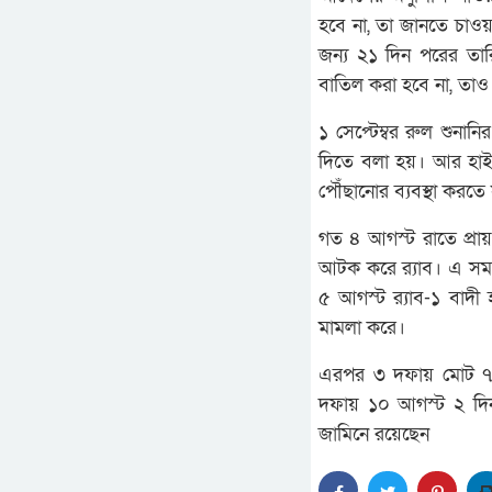
হবে না, তা জানতে চাও
জন্য ২১ দিন পরের তা
বাতিল করা হবে না, তাও
১ সেপ্টেম্বর রুল শুন
দিতে বলা হয়। আর হাইকো
পৌঁছানোর ব্যবস্থা করতে
গত ৪ আগস্ট রাতে প্রা
আটক করে র‍্যাব। এ সময়
৫ আগস্ট র‍্যাব-১ বাদী 
মামলা করে।
এরপর ৩ দফায় মোট ৭ দি
দফায় ১০ আগস্ট ২ দিন 
জামিনে রয়েছেন