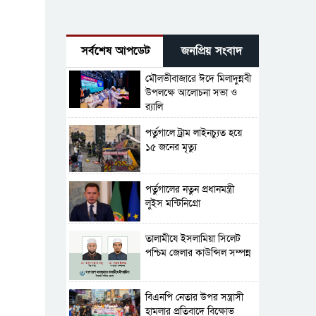
সর্বশেষ আপডেট
জনপ্রিয় সংবাদ
মৌলভীবাজারে ঈদে মিলাদুন্নবী
উপলক্ষে আলোচনা সভা ও
র‍্যালি
পর্তুগালে ট্রাম লাইনচ্যুত হয়ে
১৫ জনের মৃত্যু
পর্তুগালের নতুন প্রধানমন্ত্রী
লুইস মন্টিনিগ্রো
‎তালামীযে ইসলামিয়া সিলেট
পশ্চিম জেলার কাউন্সিল সম্পন্ন
বিএনপি নেতার উপর সন্ত্রাসী
হামলার প্রতিবাদে বিক্ষোভ