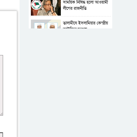
সাময়িক নিষিদ্ধ হলো আওয়ামী
লীগের রাজনীতি
‎তালামীযে ইসলামিয়ার কেন্দ্রীয়
কাউন্সিল সম্পন্ন
শহীদে বালাকোট সম্মেলন:
বাংলাদেশ হবে ইসলামী চিন্তা-
চেতনা ও মূল্যবোধের
পর্তুগালে নথি জালিয়াতির
অভিযোগে দুই বাংলাদেশী
গ্রেপ্তার
ভূরাজনৈতিক ও কৌশলগত
কারণে তাৎপর্যপূর্ণ সফর
কারামুক্ত হলেন তৃণমূল
বিএনপির চেয়ারপারসন
শমসের মবিন চৌধুরী