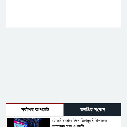
সর্বশেষ আপডেট
জনপ্রিয় সংবাদ
মৌলভীবাজারে ঈদে মিলাদুন্নবী উপলক্ষে
আলোচনা সভা ও র‍্যালি