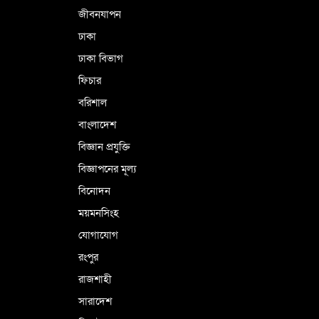
জীবনযাপন
কারামুক্ত হলেন তৃণমূল বিএনপির চেয়ারপারসন
ঢাকা
শমসের মবিন চৌধুরী
ঢাকা বিভাগ
ফিচার
বরিশাল
বাংলাদেশ
বিজ্ঞান প্রযুক্তি
বিজ্ঞাপনের মূল্য
বিনোদন
ময়মনসিংহ
যোগাযোগ
রংপুর
রাজশাহী
সারাদেশ