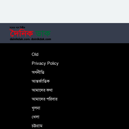
‎তালামীযে ইসলামিয়ার কেন্দ্রীয় কাউন্সিল সম্পন্ন
শহীদে বালাকোট সম্মেলন: বাংলাদেশ হবে
Old
ইসলামী চিন্তা-চেতনা ও মূল্যবোধের
Privacy Policy
অর্থনীতি
আন্তর্জাতিক
পর্তুগালে নথি জালিয়াতির অভিযোগে দুই
বাংলাদেশী গ্রেপ্তার
আমাদের কথা
আমাদের পরিবার
খুলনা
ভূরাজনৈতিক ও কৌশলগত কারণে তাৎপর্যপূর্ণ
খেলা
সফর
চট্টগ্রাম