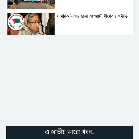
সাময়িক নিষিদ্ধ হলো আওয়ামী লীগের রাজনীতি
‎তালামীযে ইসলামিয়ার কেন্দ্রীয় কাউন্সিল সম্পন্ন
শহীদে বালাকোট সম্মেলন: বাংলাদেশ হবে
ইসলামী চিন্তা-চেতনা ও মূল্যবোধের
পর্তুগালে নথি জালিয়াতির অভিযোগে দুই
বাংলাদেশী গ্রেপ্তার
এ জাতীয় আরো খবর..