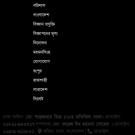
বরিশাল
বাংলাদেশ
বিজ্ঞান প্রযুক্তি
বিজ্ঞাপনের মূল্য
বিনোদন
ময়মনসিংহ
যোগাযোগ
রংপুর
রাজশাহী
সারাদেশ
সিলেট
ঢাকা অফিস:
মো: শাহ্জাহান মিয়া ৫৬/৪ মতিঝিল, ঢাকা।
মোবাইল:
০১৮১১-৯৫৫৫১৭
সম্পাদক,
মো: ফয়েজ উর রহমান সোহেল ।
মোবাইল:
০১৯৭১-৩১৬৮৮১
অফিস: ঢাকা, বাংলা‌দেশ |
মোবাইল: