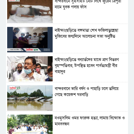
বান্দরবানে সুইসাইড নোট লিখে জুরেন ত্রিপুরা
নামে যুবক গলায় ফাঁস
নাইক্ষ্যংছড়িতে বঙ্গমাতা শেখ ফজিলাতুন্নেছা
মুজিবের জন্মদিনে আলোচনা সভা অনুষ্টিত
নাইক্ষ্যংছড়িতে বন্যার্তদের মাঝে ত্রাণ বিতরণ
বৃহস্পতিবার, উপস্থিত হবেন পার্বত্যমন্ত্রী বীর
বাহাদুর
বান্দরবানে ভারি বর্ষণ ও পাহাড়ি ঢলে তলিয়ে
গেছে কয়েকশ ঘরবাড়ি
নওমুসলিম ওমর ফারুক হত্যা, লামায় বিক্ষোভ ও
মানববন্ধন