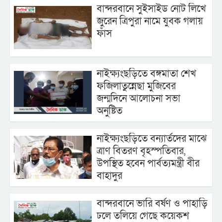
বান্দরবানে সুইসাইড নোট লিখে
জুরেন ত্রিপুরা নামে যুবক গলায়
ফাঁস
নাইক্ষ্যংছড়িতে বঙ্গমাতা শেখ
ফজিলাতুন্নেছা মুজিবের
জন্মদিনে আলোচনা সভা
অনুষ্টিত
নাইক্ষ্যংছড়িতে বন্যার্তদের মাঝে
ত্রাণ বিতরণ বৃহস্পতিবার,
উপস্থিত হবেন পার্বত্যমন্ত্রী বীর
বাহাদুর
বান্দরবানে ভারি বর্ষণ ও পাহাড়ি
ঢলে তলিয়ে গেছে কয়েকশ