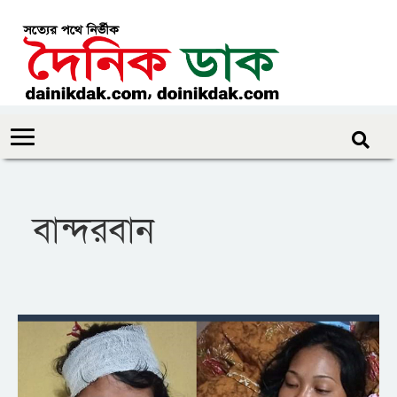
বান্দরবান