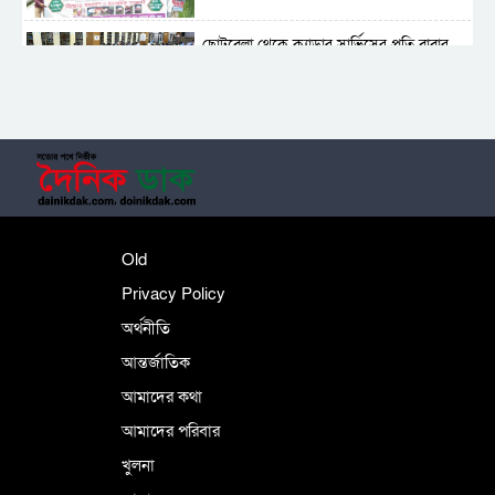
ছোটবেলা থেকে ক্যাডার সার্ভিসের প্রতি বাবার
আগ্রহ
বন্ধুগণ, এতদিন স্বদেশ আমাদের কাছে একটা
শব্দমাত্র
ভুলেও না ভেবেচিন্তে নতুন কোনো সম্পর্কে
Old
জড়িয়ে পড়বেন না
Privacy Policy
অর্থনীতি
আন্তর্জাতিক
খালেদার মুক্তির দাবিতে প্রতীকী অনশনে
বিএনপির নেতা-কর্মীরা
আমাদের কথা
আমাদের পরিবার
খুলনা