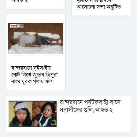
আহত ২
মুজিবের জন্মদিনে
আলোচনা সভা অনুষ্টিত
বান্দরবানে সুইসাইড
নোট লিখে জুরেন ত্রিপুরা
নামে যুবক গলায় ফাঁস
বান্দরবানে পর্যটকবাহী বাসে
সন্ত্রাসীদের গুলি, আহত ২