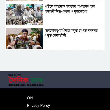
শহীদে বালাকোট সম্মেলন: বাংলাদেশ হবে
ইসলামী চিন্তা-চেতনা ও মূল্যবোধের
সার্বভৌমত্ব-স্বাধীনতা অক্ষুণ্ন রাখতে সবসময়
প্রস্তুত সেনাবাহিনী
ভূরাজনৈতিক ও কৌশলগত কারণে তাৎপর্যপূর্ণ
সফর
সেনাবাহিনীকে জনগণের মুখোমুখি করানোর চেষ্টা
হচ্ছে : তারেক রহমান
Old
মানবিক ভিসা নামে একটি নতুন ভিসা চালু
Privacy Policy
করতে যাচ্ছে পর্তুগাল সরকার