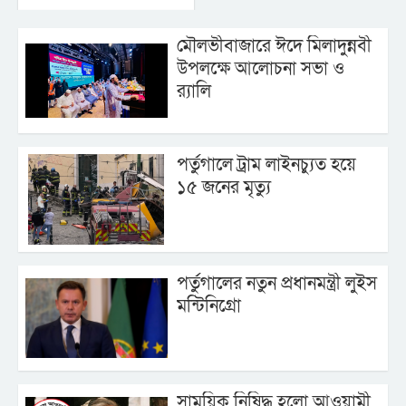
মৌলভীবাজারে ঈদে মিলাদুন্নবী
উপলক্ষে আলোচনা সভা ও
র‍্যালি
পর্তুগালে ট্রাম লাইনচ্যুত হয়ে
১৫ জনের মৃত্যু
পর্তুগালের নতুন প্রধানমন্ত্রী লুইস
মন্টিনিগ্রো
সাময়িক নিষিদ্ধ হলো আওয়ামী