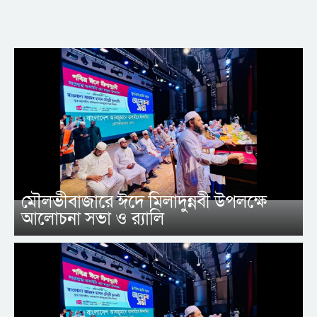
মৌলভীবাজারে ঈদে মিলাদুন্নবী উপলক্ষে
আলোচনা সভা ও র‍্যালি