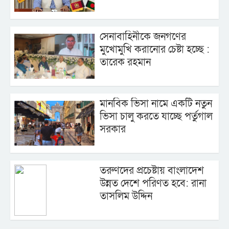
সেনাবাহিনীকে জনগণের
মুখোমুখি করানোর চেষ্টা হচ্ছে :
তারেক রহমান
মানবিক ভিসা নামে একটি নতুন
ভিসা চালু করতে যাচ্ছে পর্তুগাল
সরকার
তরুণদের প্রচেষ্টায় বাংলাদেশ
উন্নত দেশে পরিণত হবে: রানা
তাসলিম উদ্দিন