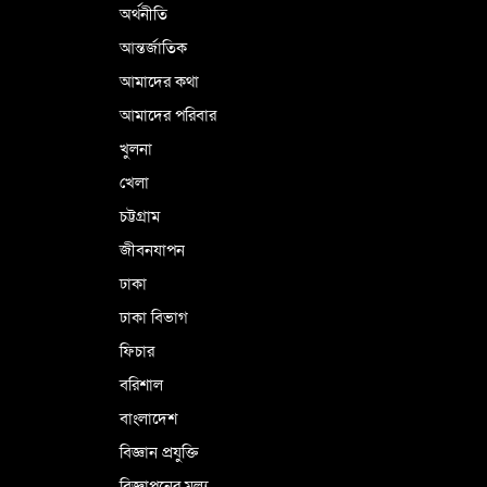
অর্থনীতি
আন্তর্জাতিক
তরুণদের প্রচেষ্টায় বাংলাদেশ উন্নত দেশে
আমাদের কথা
পরিণত হবে: রানা তাসলিম উদ্দিন
আমাদের পরিবার
খুলনা
খেলা
চট্টগ্রাম
জীবনযাপন
ঢাকা
ঢাকা বিভাগ
ফিচার
বরিশাল
বাংলাদেশ
বিজ্ঞান প্রযুক্তি
বিজ্ঞাপনের মূল্য