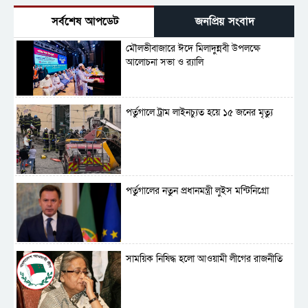
সর্বশেষ আপডেট
জনপ্রিয় সংবাদ
মৌলভীবাজারে ঈদে মিলাদুন্নবী উপলক্ষে
আলোচনা সভা ও র‍্যালি
পর্তুগালে ট্রাম লাইনচ্যুত হয়ে ১৫ জনের মৃত্যু
পর্তুগালের নতুন প্রধানমন্ত্রী লুইস মন্টিনিগ্রো
সাময়িক নিষিদ্ধ হলো আওয়ামী লীগের রাজনীতি