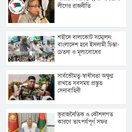
লীগের রাজনীতি
শহীদে বালাকোট সম্মেলন:
বাংলাদেশ হবে ইসলামী চিন্তা-
চেতনা ও মূল্যবোধের
সার্বভৌমত্ব-স্বাধীনতা অক্ষুণ্ন
রাখতে সবসময় প্রস্তুত
সেনাবাহিনী
ভূরাজনৈতিক ও কৌশলগত
কারণে তাৎপর্যপূর্ণ সফর