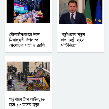
মৌলভীবাজারে ঈদে
পর্তুগালের নতুন
মিলাদুন্নবী উপলক্ষে
প্রধানমন্ত্রী লুইস
আলোচনা সভা ও র‍্যালি
মন্টিনিগ্রো
পর্তুগালে ট্রাম লাইনচ্যুত
হয়ে ১৫ জনের মৃত্যু