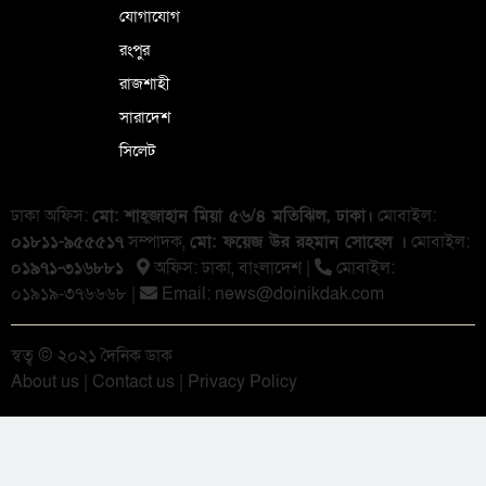
যোগাযোগ
রংপুর
রাজশাহী
সারাদেশ
সিলেট
ঢাকা অফিস:
মো: শাহ্জাহান মিয়া ৫৬/৪ মতিঝিল, ঢাকা।
মোবাইল:
০১৮১১-৯৫৫৫১৭
সম্পাদক,
মো: ফয়েজ উর রহমান সোহেল ।
মোবাইল:
০১৯৭১-৩১৬৮৮১
অফিস: ঢাকা, বাংলা‌দেশ |
মোবাইল:
০১৯১৯-৩৭৬৬৬৮ |
Email:
news@doinikdak.com
স্বত্ব © ২০২১ দৈনিক ডাক
About us
|
Contact us
|
Privacy Policy