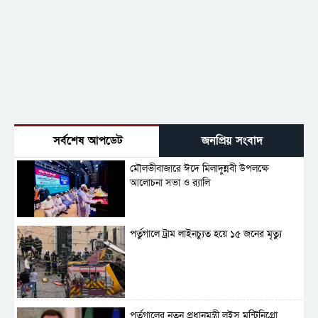
সর্বশেষ আপডেট
জনপ্রিয় সংবাদ
মৌলভীবাজারে ঈদে মিলাদুন্নবী উপলক্ষে
আলোচনা সভা ও র‍্যালি
পর্তুগালে ট্রাম লাইনচ্যুত হয়ে ১৫ জনের মৃত্যু
পর্তুগালের নতুন প্রধানমন্ত্রী লুইস মন্টিনিগ্রো