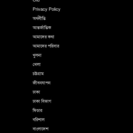
ইসলামী চিন্তা-চেতনা ও মূল্যবোধের
Privacy Policy
অর্থনীতি
আন্তর্জাতিক
পর্তুগালে নথি জালিয়াতির অভিযোগে দুই
বাংলাদেশী গ্রেপ্তার
আমাদের কথা
আমাদের পরিবার
খুলনা
ভূরাজনৈতিক ও কৌশলগত কারণে তাৎপর্যপূর্ণ
খেলা
সফর
চট্টগ্রাম
জীবনযাপন
কারামুক্ত হলেন তৃণমূল বিএনপির চেয়ারপারসন
ঢাকা
শমসের মবিন চৌধুরী
ঢাকা বিভাগ
ফিচার
বরিশাল
বাংলাদেশ