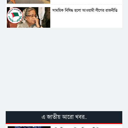
সাময়িক নিষিদ্ধ হলো আওয়ামী লীগের রাজনীতি
‎তালামীযে ইসলামিয়ার কেন্দ্রীয় কাউন্সিল সম্পন্ন
শহীদে বালাকোট সম্মেলন: বাংলাদেশ হবে
ইসলামী চিন্তা-চেতনা ও মূল্যবোধের
পর্তুগালে নথি জালিয়াতির অভিযোগে দুই
বাংলাদেশী গ্রেপ্তার
এ জাতীয় আরো খবর..