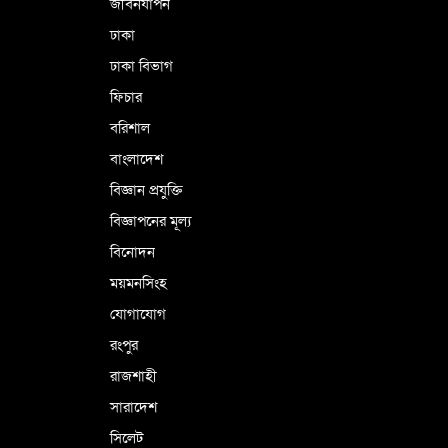
জীবনযাপন
কারামুক্ত হলেন তৃণমূল বিএনপির চেয়ারপারসন
ঢাকা
শমসের মবিন চৌধুরী
ঢাকা বিভাগ
ফিচার
বরিশাল
বাংলাদেশ
বিজ্ঞান প্রযুক্তি
বিজ্ঞাপনের মূল্য
বিনোদন
ময়মনসিংহ
যোগাযোগ
রংপুর
রাজশাহী
সারাদেশ
সিলেট