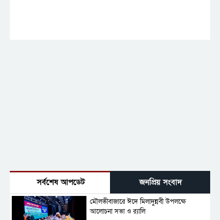
সর্বশেষ আপডেট
জনপ্রিয় সংবাদ
মৌলভীবাজারে ঈদে মিলাদুন্নবী উপলক্ষে
আলোচনা সভা ও র‍্যালি