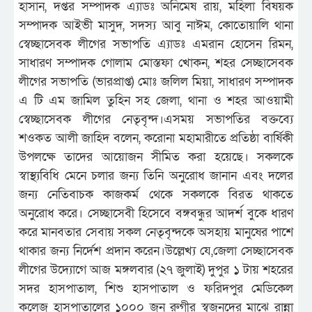
হাসান, দপ্তর সম্পাদক এ্যাডঃ অনিমেষ রায়, মহিলা বিষয়ক
সম্পাদক আইভী মাসুদ, সদস্য আবু নাঈম, কোতোয়ালি থানা
স্বেচ্ছাসেবক লীগের সভাপতি এ্যাডঃ এমরান হোসেন রিমন,
সাধারণ সম্পাদক গোলাম মোস্তফা খোকন, শহর সেচ্ছাসেবক
লীগের সভাপতি (ভারপ্রাপ্ত) মোঃ জলিল মিয়া, সাধারণ সম্পাদক
এ টি এম জামিল তুহিন সহ জেলা, থানা ও শহর আওয়ামী
স্বেচ্ছাসেবক লীগের নেতৃবৃন্দ।এসময় সভাপতির বক্তব্যে
শওকত আলী জাহিদ বলেন, করোনা মহামারীতে প্রতিষ্ঠা বার্ষিকী
উপলক্ষে তাদের আয়োজন সীমিত করা হয়েছে। সকলকে
স্বাস্থ্যবিধি মেনে চলার জন্য তিনি অনুরোধ জানান এবং দলের
জন্য নেতিবাচক কাজকর্ম থেকে সকলকে বিরত থাকতে
অনুরোধ করে। সেচ্ছাসেবী হিসেবে বঙ্গবন্ধুর আদর্শ বুকে ধারণ
করে মানবতার সেবায় সকল নেতৃবৃন্দকে অসহায় মানুষের পাশে
থাকার জন্য নির্দেশ প্রদান করেন।উল্লেখ্য যে,জেলা সেচ্ছাসেবক
লীগের উদ্যোগে আজ মঙ্গলবার (২৭ জুলাই) দুপুর ১ টায় শহরের
সদর হাসপাতাল, শিশু হাসপাতাল ও ফরিদপুর মেডিকেল
কলেজ হাসপাতালের ১০০০ জন রুগীর স্বজনদের মাঝে রান্না