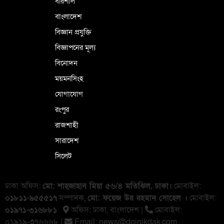
বরিশাল
বাংলাদেশ
বিজ্ঞান প্রযুক্তি
বিজ্ঞাপনের মূল্য
বিনোদন
ময়মনসিংহ
যোগাযোগ
রংপুর
রাজশাহী
সারাদেশ
সিলেট
ঢাকা অফিস:
মো: শাহ্জাহান মিয়া ৫৬/৪ মতিঝিল, ঢাকা।
মোবাইল:
০১৮১১-৯৫৫৫১৭
সম্পাদক,
মো: ফয়েজ উর রহমান সোহেল ।
মোবাইল:
০১৯৭১-৩১৬৮৮১
অফিস: ঢাকা, বাংলা‌দেশ |
মোবাইল:
০১৯১৯-৩৭৬৬৬৮ |
Email:
news@doinikdak.com