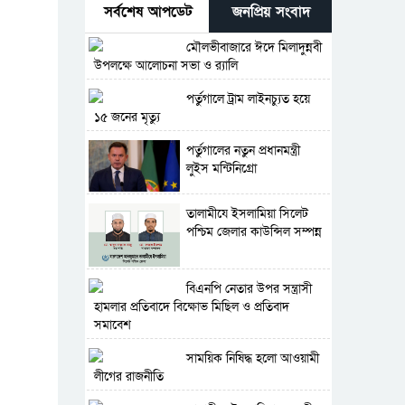
সর্বশেষ আপডেট
জনপ্রিয় সংবাদ
মৌলভীবাজারে ঈদে মিলাদুন্নবী
উপলক্ষে আলোচনা সভা ও র‍্যালি
পর্তুগালে ট্রাম লাইনচ্যুত হয়ে
১৫ জনের মৃত্যু
পর্তুগালের নতুন প্রধানমন্ত্রী
লুইস মন্টিনিগ্রো
‎তালামীযে ইসলামিয়া সিলেট
পশ্চিম জেলার কাউন্সিল সম্পন্ন
বিএনপি নেতার উপর সন্ত্রাসী
হামলার প্রতিবাদে বিক্ষোভ মিছিল ও প্রতিবাদ
সমাবেশ
সাময়িক নিষিদ্ধ হলো আওয়ামী
লীগের রাজনীতি