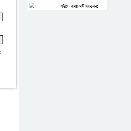
শহীদে বালাকোট সম্মেলন:
বাংলাদেশ হবে ইসলামী চিন্তা-চেতনা ও মূল্যবোধের
পর্তুগালে নথি জালিয়াতির
অভিযোগে দুই বাংলাদেশী
গ্রেপ্তার
ভূরাজনৈতিক ও কৌশলগত
কারণে তাৎপর্যপূর্ণ সফর
.
কারামুক্ত হলেন তৃণমূল
বিএনপির চেয়ারপারসন শমসের মবিন চৌধুরী