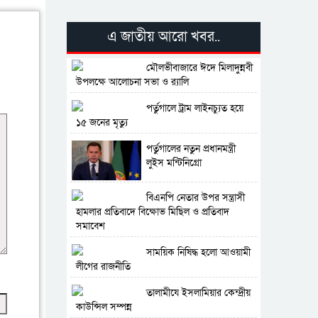
এ জাতীয় আরো খবর..
মৌলভীবাজারে ঈদে মিলাদুন্নবী
উপলক্ষে আলোচনা সভা ও র‍্যালি
পর্তুগালে ট্রাম লাইনচ্যুত হয়ে
১৫ জনের মৃত্যু
পর্তুগালের নতুন প্রধানমন্ত্রী
লুইস মন্টিনিগ্রো
বিএনপি নেতার উপর সন্ত্রাসী
হামলার প্রতিবাদে বিক্ষোভ মিছিল ও প্রতিবাদ
সমাবেশ
সাময়িক নিষিদ্ধ হলো আওয়ামী
লীগের রাজনীতি
‎তালামীযে ইসলামিয়ার কেন্দ্রীয়
কাউন্সিল সম্পন্ন