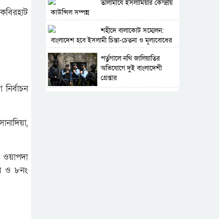
‎তালামীযে ইসলামিয়ার কেন্দ্রীয়
 কবিরহাট
কাউন্সিল সম্পন্ন
শহীদে বালাকোট সম্মেলন:
বাংলাদেশ হবে ইসলামী চিন্তা-চেতনা ও মূল্যবোধের
পর্তুগালে নথি জালিয়াতির
।
অভিযোগে দুই বাংলাদেশী
গ্রেপ্তার
 নির্বাচন
সার্বভৌমত্ব-স্বাধীনতা অক্ষুণ্ন
রাখতে সবসময় প্রস্তুত সেনাবাহিনী
সোনাদিয়া,
র ওয়াপদা
য়ন ও ৮নং