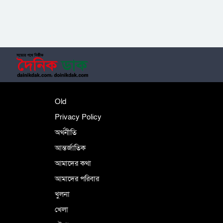
‎তালামীযে ইসলামিয়ার কেন্দ্রীয় কাউন্সিল সম্পন্ন
শহীদে বালাকোট সম্মেলন: বাংলাদেশ হবে
Old
ইসলামী চিন্তা-চেতনা ও মূল্যবোধের
Privacy Policy
অর্থনীতি
আন্তর্জাতিক
পর্তুগালে নথি জালিয়াতির অভিযোগে দুই
বাংলাদেশী গ্রেপ্তার
আমাদের কথা
আমাদের পরিবার
খুলনা
ভূরাজনৈতিক ও কৌশলগত কারণে তাৎপর্যপূর্ণ
খেলা
সফর