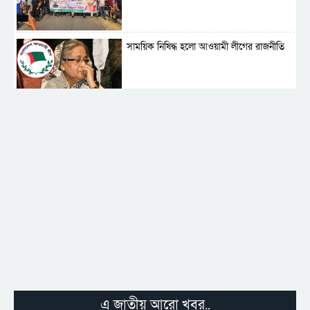
সাময়িক নিষিদ্ধ হলো আওয়ামী লীগের রাজনীতি
‎তালামীযে ইসলামিয়ার কেন্দ্রীয় কাউন্সিল সম্পন্ন
শহীদে বালাকোট সম্মেলন: বাংলাদেশ হবে
ইসলামী চিন্তা-চেতনা ও মূল্যবোধের
পর্তুগালে নথি জালিয়াতির অভিযোগে দুই
বাংলাদেশী গ্রেপ্তার
এ জাতীয় আরো খবর..