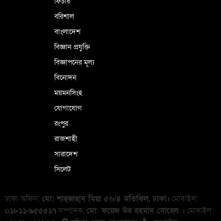
ফিচার
বরিশাল
বাংলাদেশ
বিজ্ঞান প্রযুক্তি
বিজ্ঞাপনের মূল্য
বিনোদন
ময়মনসিংহ
যোগাযোগ
রংপুর
রাজশাহী
সারাদেশ
সিলেট
ঢাকা অফিস:
মো: শাহ্জাহান মিয়া ৫৬/৪ মতিঝিল, ঢাকা।
মোবাইল:
০১৮১১-৯৫৫৫১৭
সম্পাদক,
মো: ফয়েজ উর রহমান সোহেল ।
মোবাইল: