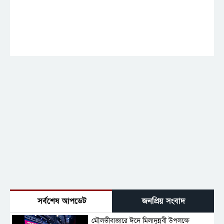
সর্বশেষ আপডেট
জনপ্রিয় সংবাদ
মৌলভীবাজারে ঈদে মিলাদুন্নবী উপলক্ষে