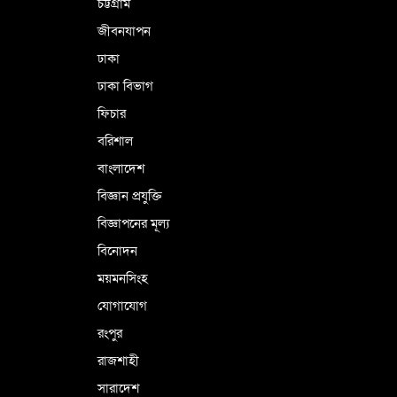
চট্টগ্রাম
জীবনযাপন
কারামুক্ত হলেন তৃণমূল বিএনপির চেয়ারপারসন
ঢাকা
শমসের মবিন চৌধুরী
ঢাকা বিভাগ
ফিচার
বরিশাল
বাংলাদেশ
বিজ্ঞান প্রযুক্তি
বিজ্ঞাপনের মূল্য
বিনোদন
ময়মনসিংহ
যোগাযোগ
রংপুর
রাজশাহী
সারাদেশ