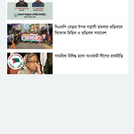
বিএনপি নেতার উপর সন্ত্রাসী হামলার প্রতিবাদে
বিক্ষোভ মিছিল ও প্রতিবাদ সমাবেশ
সাময়িক নিষিদ্ধ হলো আওয়ামী লীগের রাজনীতি
‎তালামীযে ইসলামিয়ার কেন্দ্রীয় কাউন্সিল সম্পন্ন
শহীদে বালাকোট সম্মেলন: বাংলাদেশ হবে
ইসলামী চিন্তা-চেতনা ও মূল্যবোধের