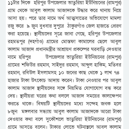
১১টার দিকে হরিপুর উপজেলার ভাতুরিয়া ইউনিয়নের (রামপুর)
গ্রাম থেকে আবুল কালাম আজাদকে উদ্ধার করে থানায় নিয়ে
আসা হয়। পরে তার নামে অর্থ আত্মসাতের অভিযোগে মামলা
রজু করে ৯ জুন বুধবার দুপুরে ঠাকুরগাঁও জেল হাজতে প্রেরণ
করা হয়েছে। স্থানীয়দের সূত্রে জানা গেছে, হরিপুর উপজেলার
রহমতপুর (দহগাঁও) গ্রামের মোস্তফা কামালের ছেলে আবুল
কালাম আজাদ প্রধানমন্ত্রীর আশ্রায়ণ প্রকল্পের ঘরবাড়ি দেওয়ার
নামে হরিপুর উপজেলার ভাতুরিয়া ইউনিয়নের (রামপুর)
গ্রামের শফিউর রহমান, সাইদুর রহমান, আব্দুল হাকিম, মতিবর
রহমান, রবিউল ইসলামসহ ১০ জনের কাছ থেকে ১ লাখ ৭৪
হাজার টাকা উৎকোচ আদায় করেন। টাকা নেওয়ার পর আবুল
কালাম আজাদ স্থানীয়দের সঙ্গে নিয়মিত যোগাযোগ বন্ধ করে
দেয়। স্থানীয়রা ঘরের কথা বললে আজাদ সময়ের কালক্ষেপন
করতে থাকে। বিষয়টি স্থানীয়দের মধ্যে সন্দেহ জনক হলে
৮জুন মঙ্গলবার সন্ধ্যায় আবুল কালাম আজাদকে আরো টাকা
দেওয়ার কথা বলে সুকৌশলে ভাতুরিয়া ইউনিয়নের (রামপুর)
গ্রামে আসতে বলেন। টাকার লোভে ঘটনাস্থলে আবুল কালাম