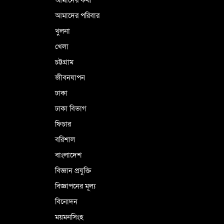
আমাদের পরিবার
খুলনা
ভূরাজনৈতিক ও কৌশলগত কারণে তাৎপর্যপূর্ণ
খেলা
সফর
চট্টগ্রাম
জীবনযাপন
কারামুক্ত হলেন তৃণমূল বিএনপির চেয়ারপারসন
ঢাকা
শমসের মবিন চৌধুরী
ঢাকা বিভাগ
ফিচার
বরিশাল
বাংলাদেশ
বিজ্ঞান প্রযুক্তি
বিজ্ঞাপনের মূল্য
বিনোদন
ময়মনসিংহ