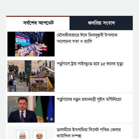
সর্বশেষ আপডেট
জনপ্রিয় সংবাদ
মৌলভীবাজারে ঈদে মিলাদুন্নবী উপলক্ষে
আলোচনা সভা ও র‍্যালি
পর্তুগালে ট্রাম লাইনচ্যুত হয়ে ১৫ জনের মৃত্যু
পর্তুগালের নতুন প্রধানমন্ত্রী লুইস মন্টিনিগ্রো
‎তালামীযে ইসলামিয়া সিলেট পশ্চিম জেলার
কাউন্সিল সম্পন্ন