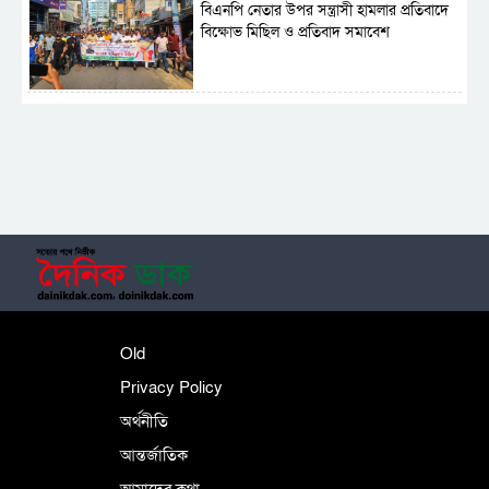
বিএনপি নেতার উপর সন্ত্রাসী হামলার প্রতিবাদে
বিক্ষোভ মিছিল ও প্রতিবাদ সমাবেশ
সাময়িক নিষিদ্ধ হলো আওয়ামী লীগের রাজনীতি
‎তালামীযে ইসলামিয়ার কেন্দ্রীয় কাউন্সিল সম্পন্ন
শহীদে বালাকোট সম্মেলন: বাংলাদেশ হবে
Old
ইসলামী চিন্তা-চেতনা ও মূল্যবোধের
Privacy Policy
অর্থনীতি
আন্তর্জাতিক
পর্তুগালে নথি জালিয়াতির অভিযোগে দুই
বাংলাদেশী গ্রেপ্তার
আমাদের কথা